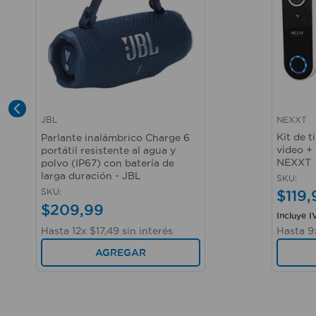
NEXXT
JBL
Vista rápida
Vista r
Kit de t
Parlante inalámbrico Charge 6
video +
portátil resistente al agua y
NEXXT
polvo (IP67) con batería de
larga duración - JBL
SKU
:
SKU
:
$
119
,
$
209
,
99
Incluye I
Hasta
12
x
$
17
,
49
sin interés
Hasta
9
AGREGAR