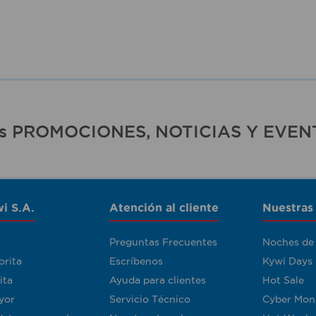
ras PROMOCIONES, NOTICIAS Y EVEN
i S.A.
Atención al cliente
Nuestras
Preguntas Frecuentes
Noches de
orita
Escríbenos
Kywi Days
ita
Ayuda para clientes
Hot Sale
yor
Servicio Técnico
Cyber Mon