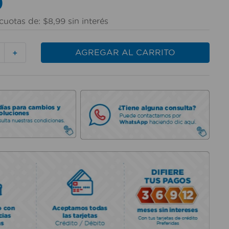
9
cuotas de:
$
8
,
99
sin interés
AGREGAR AL CARRITO
＋