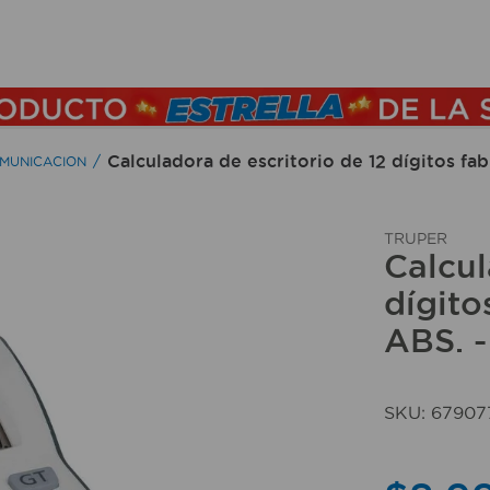
TÉRMINOS MÁS BUSCADOS
1
.
lamparas
2
.
ducha
Calculadora de escritorio de 12 dígitos fa
OMUNICACION
3
.
silla
4
.
lampara
TRUPER
Calcul
5
.
organizador
dígito
6
.
escritorio
ABS. 
7
.
cerradura
8
.
aspiradora
SKU
:
67907
9
.
fregadero
10
.
taladro