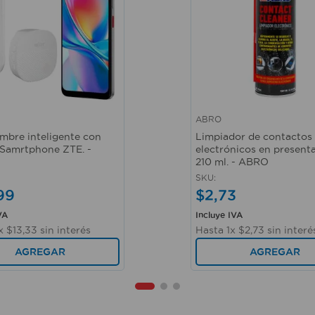
ABRO
ápida
Vista rápida
imbre inteligente con
Limpiador de contactos
 Samrtphone ZTE. -
electrónicos en present
210 ml. - ABRO
SKU
:
99
$
2
,
73
VA
Incluye IVA
x
$
13
,
33
sin interés
Hasta
1
x
$
2
,
73
sin interé
AGREGAR
AGREGAR