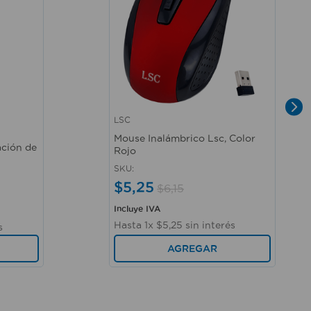
LSC
Vista rápida
Mouse Inalámbrico Lsc, Color
ación de
Rojo
SKU
:
$
5
,
25
$
6
,
15
Incluye IVA
Hasta
1
x
$
5
,
25
sin interés
s
AGREGAR