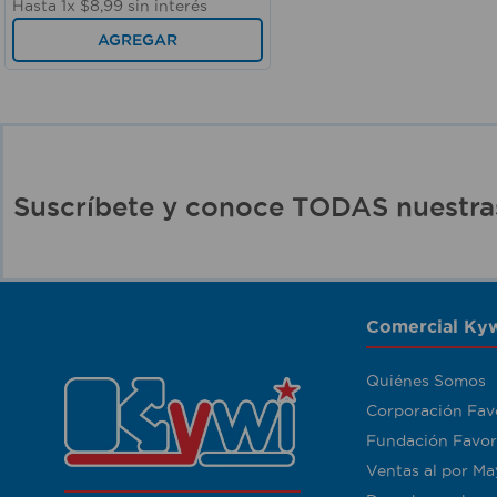
Hasta
1
x
$
8
,
99
sin interés
AGREGAR
Suscríbete y conoce TODAS nuest
Comercial Kyw
Quiénes Somos
Corporación Fav
Fundación Favor
Ventas al por Ma