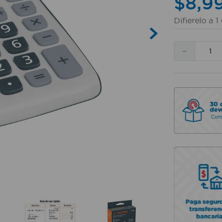
$
8
,
9
Difierelo a
1
－