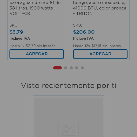
para agua número 10 de
hongo, acero inoxidable,
38 litros, 1900 watts -
41000 BTU, color bronce
VOLTECK
- TRITON
SKU
:
SKU
:
$
3
,
79
$
206
,
00
Incluye IVA
Incluye IVA
Hasta
1
x
$
3
,
79
sin interés
Hasta
12
x
$
17
,
16
sin interés
AGREGAR
AGREGAR
Visto recientemente por ti