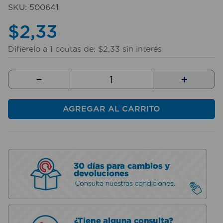
10
.
taladro
SKU
:
500641
$
2
,
33
Difierelo a
1
coutas de:
$
2
,
33
sin interés
－
＋
AGREGAR AL CARRITO