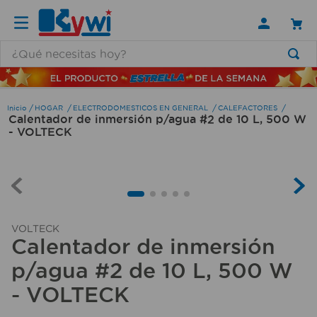
¿Qué necesitas hoy?
TÉRMINOS MÁS BUSCADOS
1
.
lamparas
HOGAR
ELECTRODOMESTICOS EN GENERAL
CALEFACTORES
Calentador de inmersión p/agua #2 de 10 L, 500 W
2
.
ducha
- VOLTECK
3
.
silla
4
.
organizador
5
.
lampara
6
.
escritorio
VOLTECK
Calentador de inmersión
7
.
cerradura
p/agua #2 de 10 L, 500 W
8
.
aspiradora
- VOLTECK
9
.
lavamanos