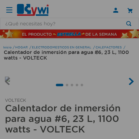
¿Qué necesitas hoy?
TÉRMINOS MÁS BUSCADOS
1
.
lamparas
HOGAR
ELECTRODOMESTICOS EN GENERAL
CALEFACTORES
Calentador de inmersión para agua #6, 23 L, 1100
2
.
ducha
watts - VOLTECK
3
.
silla
4
.
organizador
5
.
lampara
6
.
escritorio
VOLTECK
Calentador de inmersión
7
.
cerradura
para agua #6, 23 L, 1100
8
.
aspiradora
watts - VOLTECK
9
.
lavamanos