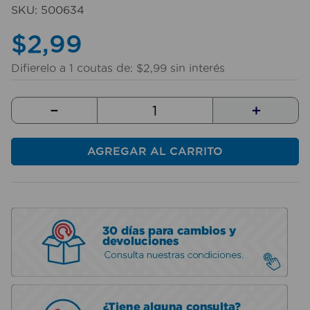
10
.
taladro
SKU
:
500634
$
2
,
99
Difierelo a
1
coutas de:
$
2
,
99
sin interés
－
＋
AGREGAR AL CARRITO