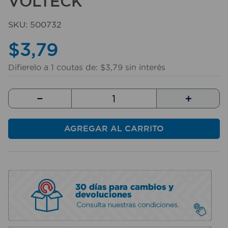
VOLTECK
10
.
sillas
SKU
:
500732
$
3
,
79
Difierelo a
1
coutas de:
$
3
,
79
sin interés
－
＋
AGREGAR AL CARRITO