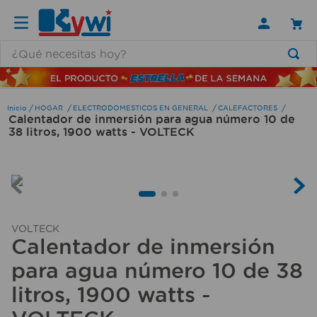
¿Qué necesitas hoy?
TÉRMINOS MÁS BUSCADOS
1
.
lamparas
HOGAR
ELECTRODOMESTICOS EN GENERAL
CALEFACTORES
Calentador de inmersión para agua número 10 de
2
.
ducha
38 litros, 1900 watts - VOLTECK
3
.
silla
4
.
lampara
5
.
escritorio
6
.
organizador
VOLTECK
Calentador de inmersión
7
.
aspiradora
para agua número 10 de 38
8
.
cerradura
litros, 1900 watts -
9
.
taladro