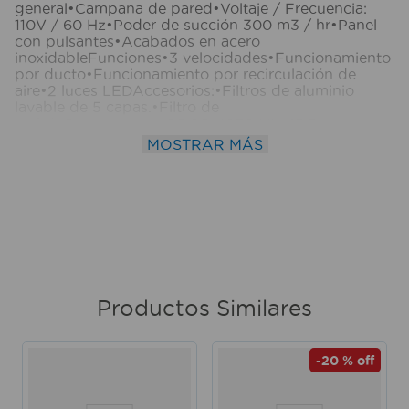
general•Campana de pared•Voltaje / Frecuencia:
110V / 60 Hz•Poder de succión 300 m3 / hr•Panel
con pulsantes•Acabados en acero
inoxidableFunciones•3 velocidades•Funcionamiento
por ducto•Funcionamiento por recirculación de
aire•2 luces LEDAccesorios:•Filtros de aluminio
lavable de 5 capas.•Filtro de
carbónDimensiones:•PRODUCTOAlto 13,5 cm
Ancho: 75 cm Prof: 49,4 cm•PARA EMPOTRARAlto:
MOSTRAR MÁS
13,5 cm Ancho 75 cm Prof: 49,4 cm Medidas del
producto (Alt+Anch+Prof): 13,5 x 75 x 49,4 cm
INDURAMA
Productos Similares
-
20 %
off