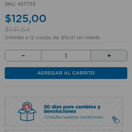
SKU
:
457753
$
125
,
00
$
141
,
54
Difierelo a
12
coutas de:
$
10
,
41
sin interés
－
＋
AGREGAR AL CARRITO