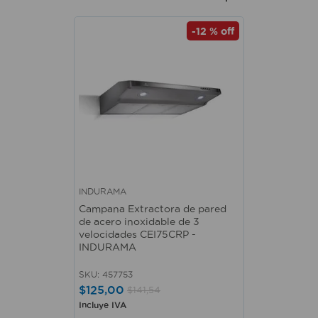
-
12 %
off
INDURAMA
Campana Extractora de pared
de acero inoxidable de 3
velocidades CEI75CRP -
INDURAMA
SKU
:
457753
$
125
,
00
$
141
,
54
Incluye IVA