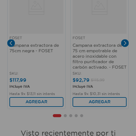
FOSET
FOSET
Campana extractora de
Campana extractora de
75cm negra - FOSET
75 cm empotrable de
acero inoxidable con
filtro purificador de
carbón activado. - FOSET
SKU
:
SKU
:
$
117
,
99
$
92
,
79
$
115
,
99
Incluye IVA
Incluye IVA
Hasta
9
x
$
13
,
11
sin interés
Hasta
9
x
$
10
,
31
sin interés
AGREGAR
AGREGAR
Visto recientemente por ti