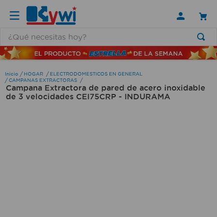
¿Qué necesitas hoy?
TÉRMINOS MÁS BUSCADOS
1
.
lamparas
HOGAR
ELECTRODOMESTICOS EN GENERAL
CAMPANAS EXTRACTORAS
Campana Extractora de pared de acero inoxidable
2
.
ducha
de 3 velocidades CEI75CRP - INDURAMA
3
.
silla
4
.
lampara
5
.
escritorio
6
.
organizador
7
.
aspiradora
8
.
cerradura
9
.
taladro