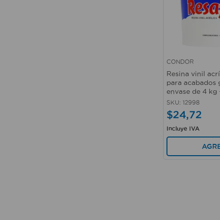
CONDOR
Vista rápida
Resina vinil acr
para acabados g
envase de 4 k
SKU
:
12998
$
24
,
72
Incluye IVA
AGR