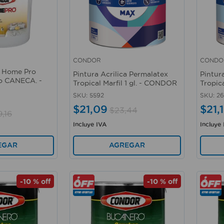
CONDOR
CONDO
Vista rápida
Vista 
a Home Pro
Pintura Acrilica Permalatex
Pintur
o CANECA. -
Tropical Marfil 1 gl. - CONDOR
Tropic
SKU
:
5592
SKU
:
26
$
21
,
09
$
21
,
$
23
,
44
9
,
16
Incluye IVA
Incluye
AGREGAR
EGAR
-
10 %
off
-
10 %
off