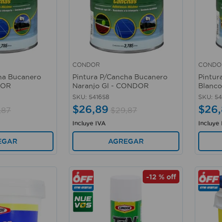
CONDOR
CONDO
Vista rápida
Vista 
ha Bucanero
Pintura P/Cancha Bucanero
Pintur
DOR
Naranjo Gl - CONDOR
Blanc
SKU
:
541658
SKU
:
54
$
26
,
89
$
26
,
,
87
$
29
,
87
Incluye IVA
Incluye
EGAR
AGREGAR
-
12 %
off