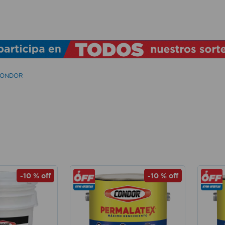
TÉRMINOS MÁS BUSCADOS
1
.
lamparas
2
.
ducha
ONDOR
3
.
silla
4
.
lampara
5
.
organizador
6
.
escritorio
7
.
cerradura
-
10 %
off
-
10 %
off
8
.
aspiradora
9
.
fregadero
10
.
taladro