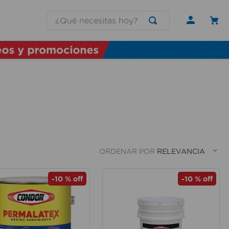
¿Qué necesitas hoy?
ORDENAR POR
RELEVANCIA
-
10 %
off
-
10 %
off