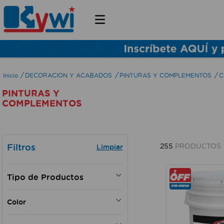
DECORACION Y ACABADOS
PINTURAS Y COMPLEMENTOS
C
PINTURAS Y
COMPLEMENTOS
Filtros
255
PRODUCTOS
PINTURA ARQUITECTONICA
Color
ACABADOS PARA MADERA
PINTURAS EN SPRAY
Wengue