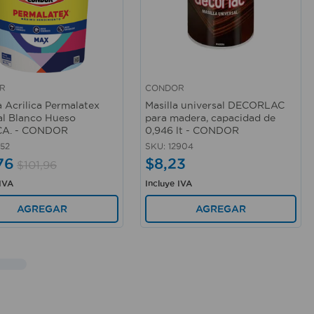
R
CONDOR
rápida
Vista rápida
a Acrilica Permalatex
Masilla universal DECORLAC
al Blanco Hueso
para madera, capacidad de
A. - CONDOR
0,946 lt - CONDOR
52
SKU
:
12904
76
$
8
,
23
$
101
,
96
 IVA
Incluye IVA
AGREGAR
AGREGAR