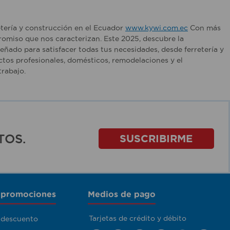
etería y construcción en el Ecuador
www.kywi.com.ec
Con más
romiso que nos caracterizan. Este 2025, descubre la
ñado para satisfacer todas tus necesidades, desde ferretería y
tos profesionales, domésticos, remodelaciones y el
rabajo.
TOS.
SUSCRIBIRME
 promociones
Medios de pago
Tarjetas de crédito y débito
 descuento