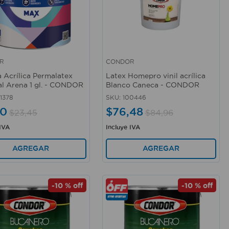
R
CONDOR
rápida
Vista rápida
a Acrílica Permalatex
Latex Homepro vinil acrílica
al Arena 1 gl. - CONDOR
Blanco Caneca - CONDOR
1378
SKU
:
100446
10
$
76
,
48
$
23
,
45
$
84
,
96
 IVA
Incluye IVA
AGREGAR
AGREGAR
-
10 %
off
-
10 %
off