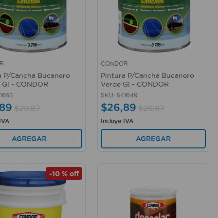
R
CONDOR
rápida
Vista rápida
a P/Cancha Bucanero
Pintura P/Cancha Bucanero
o Gl - CONDOR
Verde Gl - CONDOR
1653
SKU
:
541649
89
$
26
,
89
$
29
,
87
$
29
,
87
 IVA
Incluye IVA
AGREGAR
AGREGAR
-
10 %
off