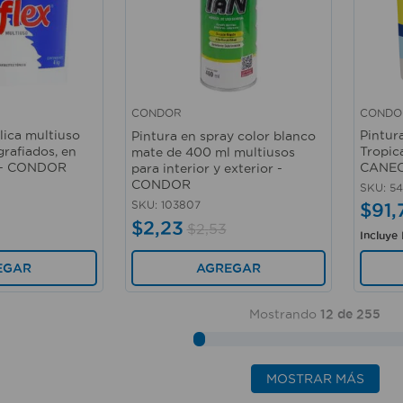
CONDO
CONDOR
Vista rápida
Vista 
ílica multiuso
Pintur
Pintura en spray color blanco
rafiados, en
Tropic
mate de 400 ml multiusos
g - CONDOR
CANEC
para interior y exterior -
CONDOR
SKU
:
54
SKU
:
103807
$
91
,
$
2
,
23
$
2
,
53
Incluye
AGREGAR
EGAR
Mostrando
12 de 255
MOSTRAR MÁS