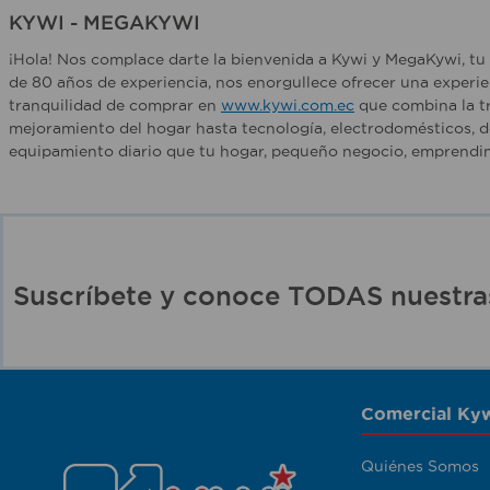
KYWI - MEGAKYWI
¡Hola! Nos complace darte la bienvenida a Kywi y MegaKywi, tu 
de 80 años de experiencia, nos enorgullece ofrecer una experie
tranquilidad de comprar en
www.kywi.com.ec
que combina la tr
mejoramiento del hogar hasta tecnología, electrodomésticos, d
equipamiento diario que tu hogar, pequeño negocio, emprendim
Suscríbete y conoce TODAS nuest
Comercial Kyw
Quiénes Somos