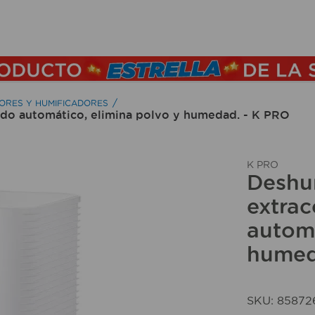
TÉRMINOS MÁS BUSCADOS
1
.
lamparas
2
.
ducha
ORES Y HUMIFICADORES
odo automático, elimina polvo y humedad. - K PRO
3
.
silla
4
.
organizador
K PRO
5
.
lampara
Deshu
6
.
escritorio
extrac
automá
7
.
cerradura
humed
8
.
aspiradora
9
.
lavamanos
10
.
taladro
SKU
:
85872