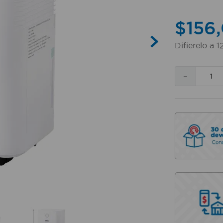
$
156
,
Difierelo a
1
－