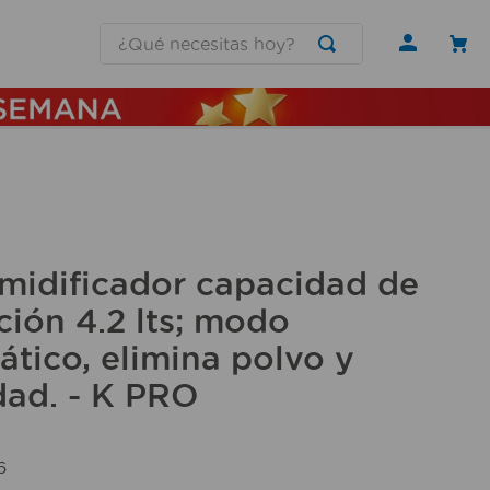
¿Qué necesitas hoy?
midificador capacidad de
ción 4.2 lts; modo
tico, elimina polvo y
ad. - K PRO
6