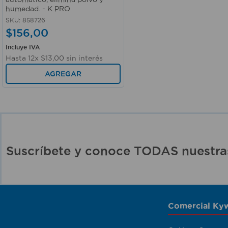
humedad. - K PRO
SKU
:
858726
$
156
,
00
Incluye IVA
Hasta
12
x
$
13
,
00
sin interés
AGREGAR
Suscríbete y conoce TODAS nuest
Comercial Kyw