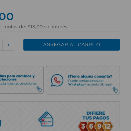
00
2
cuotas de:
$
13
,
00
sin interés
AGREGAR AL CARRITO
＋