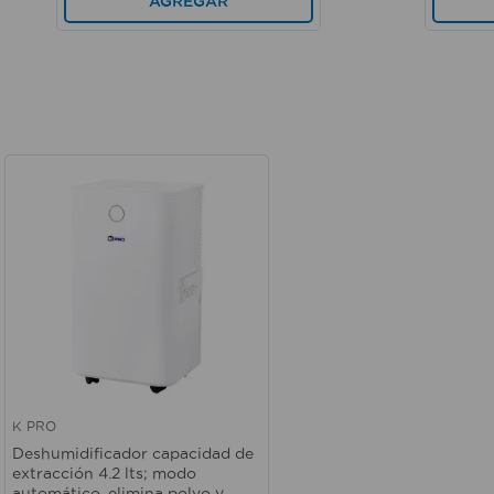
AGREGAR
K PRO
Vista rápida
Deshumidificador capacidad de
extracción 4.2 lts; modo
automático, elimina polvo y