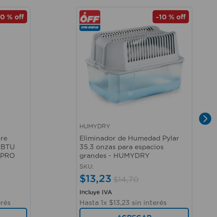
10 %
off
-
10 %
off
HUMYDRY
Vista rápida
ire
Eliminador de Humedad Pylar
 BTU
35.3 onzas para espacios
K PRO
grandes - HUMYDRY
SKU
:
$
13
,
23
$
14
,
70
Incluye IVA
erés
Hasta
1
x
$
13
,
23
sin interés