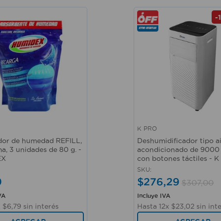
-
X
K PRO
ápida
Vista rápida
dor de humedad REFILL,
Deshumidificador tipo a
a, 3 unidades de 80 g. -
acondicionado de 9000
EX
con botones táctiles - 
SKU
:
9
$
276
,
29
$
307
,
00
VA
Incluye IVA
x
$
6
,
79
sin interés
Hasta
12
x
$
23
,
02
sin int