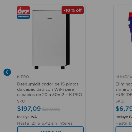
-
10 %
off
K PRO
HUMIDE
Vista rápida
Vista r
Deshumidificador de 15 pintas
Elimina
de capacidad con WiFi para
sin arom
espacios de 20 a 30m2. - K PRO
HUMID
SKU
:
SKU
:
$
197
,
09
$
6
,
7
$
219
,
00
Incluye IVA
Incluye I
Hasta
12
x
$
16
,
42
sin interés
Hasta
1