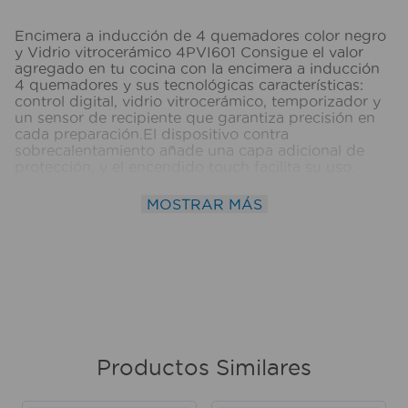
Encimera a inducción de 4 quemadores color negro
y Vidrio vitrocerámico 4PVI601 Consigue el valor
agregado en tu cocina con la encimera a inducción
4 quemadores y sus tecnológicas características:
control digital, vidrio vitrocerámico, temporizador y
un sensor de recipiente que garantiza precisión en
cada preparación.El dispositivo contra
sobrecalentamiento añade una capa adicional de
protección, y el encendido touch facilita su uso.
Además, esta encimera a inducción proporciona un
apagado automático y bloqueo para niños.La
MOSTRAR MÁS
encimera a inducción 4 quemadores posee cuatro
inductores, incluyendo 2 boosters, para un total de
7,200W con 9 niveles de potencia que se adaptan
perfectamente a tus necesidades en la
cocina.Información general• Control digital• Vidrio
vitrocerámico• Temporizador• Sensor de recipiente•
Apagado automático• Bloqueo para niños•
Dispositivo contra sobrecalentamiento• Encendido
touchInductores:Cuatro Inductores (2 booster)•
7.200W de potencia• 9 niveles de potenciaMedidas
Productos Similares
del producto• Ancho: 59 cm.• Prof: 52 cm.• Alto:
5,7cm.Medidas para empotrar• Ancho : 56,5 cm.•