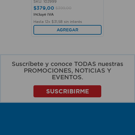
SKU
:
102999
$
379
,
00
$
399
,
00
Incluye IVA
Hasta
12
x
$
31
,
58
sin interés
AGREGAR
Suscríbete y conoce TODAS nuestras
PROMOCIONES, NOTICIAS Y
EVENTOS.
SUSCRIBIRME