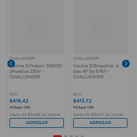
Prof: 4 8 cm• Alto: 15 cm. Medidas del producto
(Alt+Anch+Prof): 5,7 x 59 x 52 cm INDURAMA
CHALLENGER
CHALLENGER
Cocina D/Inducc Sl6030
Cocina D/Empotrar A
2Puestos 220V -
Gas 4P Sq 6767 -
CHALLENGER
CHALLENGER
SKU
:
SKU
:
$
418
,
42
$
413
,
72
Incluye IVA
Incluye IVA
Hasta
12
x
$
34
,
86
sin interés
Hasta
12
x
$
34
,
47
sin interés
AGREGAR
AGREGAR