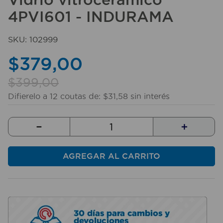
10
.
sillas
4PVI601 - INDURAMA
SKU
:
102999
$
379
,
00
$
399
,
00
Difierelo a
12
coutas de:
$
31
,
58
sin interés
－
＋
AGREGAR AL CARRITO