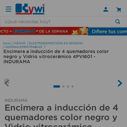
¿Qué necesitas hoy?
TÉRMINOS MÁS BUSCADOS
1
.
lamparas
HOGAR
ELECTRODOMESTICOS EN GENERAL
COCINAS EMPOTRABLES
Encimera a inducción de 4 quemadores color
2
.
ducha
negro y Vidrio vitrocerámico 4PVI601 -
3
.
silla
INDURAMA
4
.
lampara
5
.
escritorio
6
.
organizador
INDURAMA
7
.
aspiradora
Encimera a inducción de 4
8
.
cerradura
quemadores color negro y
9
.
taladro
Vidrio vitrocerámico