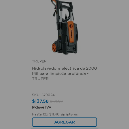
TRUPER
Hidrolavadora eléctrica de 2000
PSI para limpieza profunda -
TRUPER
SKU
:
579024
$
137
,
58
$
171
,
97
Incluye IVA
Hasta
12
x
$
11
,
46
sin interés
AGREGAR