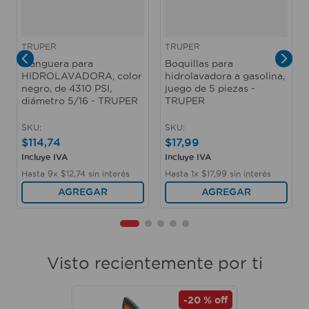
TRUPER
TRUPER
Manguera para
Boquillas para
HIDROLAVADORA, color
hidrolavadora a gasolina,
negro, de 4310 PSI,
juego de 5 piezas -
diámetro 5/16 - TRUPER
TRUPER
SKU
:
SKU
:
$
114
,
74
$
17
,
99
Incluye IVA
Incluye IVA
Hasta
9
x
$
12
,
74
sin interés
Hasta
1
x
$
17
,
99
sin interés
AGREGAR
AGREGAR
Visto recientemente por ti
-
20 %
off