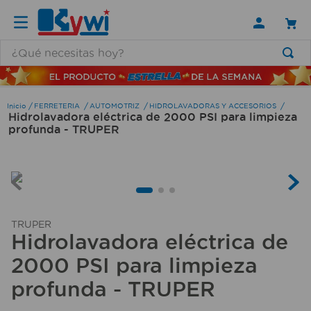
¿Qué necesitas hoy?
TÉRMINOS MÁS BUSCADOS
1
.
lamparas
FERRETERIA
AUTOMOTRIZ
HIDROLAVADORAS Y ACCESORIOS
Hidrolavadora eléctrica de 2000 PSI para limpieza
2
.
ducha
profunda - TRUPER
3
.
silla
4
.
lampara
5
.
escritorio
6
.
organizador
TRUPER
Hidrolavadora eléctrica de
7
.
aspiradora
2000 PSI para limpieza
8
.
cerradura
profunda - TRUPER
9
.
taladro