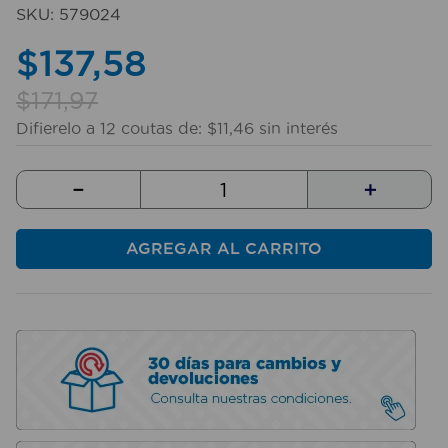
10
.
sillas
SKU
:
579024
$
137
,
58
$
171
,
97
Difierelo a
12
coutas de:
$
11
,
46
sin interés
－
＋
AGREGAR AL CARRITO