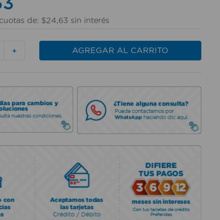
63
cuotas de:
$
24
,
63
sin interés
AGREGAR AL CARRITO
＋