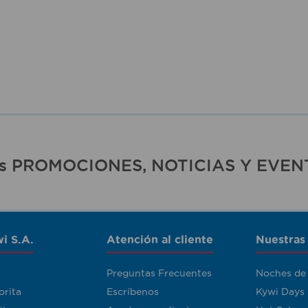
ras PROMOCIONES, NOTICIAS Y EVEN
i S.A.
Atención al cliente
Nuestras
Preguntas Frecuentes
Noches de
orita
Escríbenos
Kywi Days