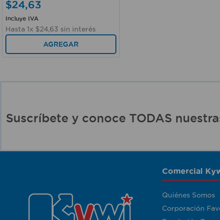
$
24
,
63
Incluye IVA
Hasta
1
x
$
24
,
63
sin interés
AGREGAR
Suscríbete y conoce TODAS nuest
Comercial Kyw
Quiénes Somos
Corporación Fav