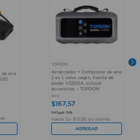
TOPDON
Vista rápida
Arrancador + Compresor de aire
 de aire
2 en 1, color negro, fuente de
1500
poder V2200A, incluye
accesorios. - TOPDON
SKU
:
$
167
,
57
Incluye IVA
rés
Hasta
12
x
$
13
,
96
sin interés
AGREGAR