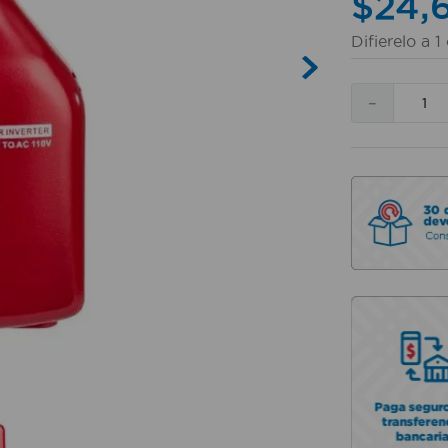
$
24
,
Difierelo a
1
－