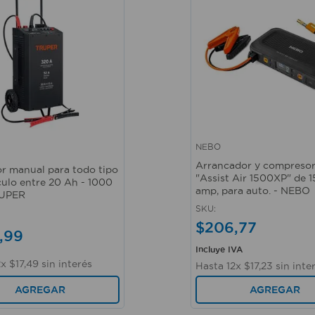
NEBO
ápida
Vista rápida
Arrancador y compresor
r manual para todo tipo
"Assist Air 1500XP" de 
culo entre 20 Ah - 1000
amp, para auto. - NEBO
RUPER
SKU
:
$
206
,
77
,
99
Incluye IVA
2
x
$
17
,
49
sin interés
Hasta
12
x
$
17
,
23
sin inte
AGREGAR
AGREGAR