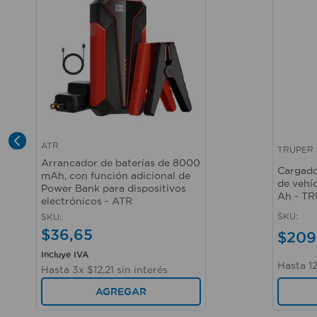
ATR
TRUPER
Vista rápida
Vista r
Arrancador de baterías de 8000
Cargado
mAh, con función adicional de
de vehí
Power Bank para dispositivos
Ah - T
electrónicos - ATR
SKU
:
SKU
:
$
36
,
65
$
209
Incluye IVA
Hasta
1
Hasta
3
x
$
12
,
21
sin interés
AGREGAR