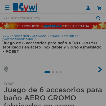
¿Qué necesitas hoy?
TÉRMINOS MÁS BUSCADOS
1
.
lamparas
DECORACION Y ACABADOS
BANOS Y ACCESORIOS
ACCESORIOS DE BANO
Juego de 6 accesorios para baño AERO CROMO
2
.
ducha
fabricados en acero inoxidable y vidrio esmerilado.
3
.
silla
- FOSET
4
.
lampara
5
.
organizador
6
.
escritorio
FOSET
7
.
aspiradora
Juego de 6 accesorios para
8
.
taladro
baño AERO CROMO
9
.
cerradura
fabricados en acero