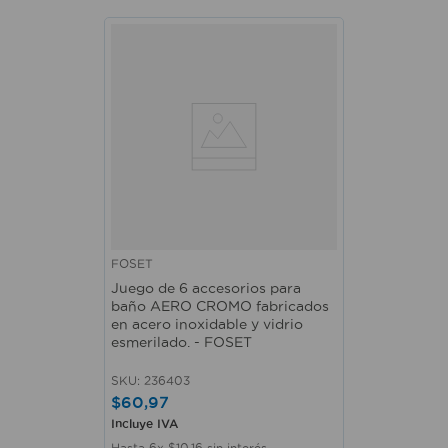
FOSET
Juego de 6 accesorios para
baño AERO CROMO fabricados
en acero inoxidable y vidrio
esmerilado. - FOSET
SKU
:
236403
$
60
,
97
Incluye IVA
Hasta
6
x
$
10
,
16
sin interés