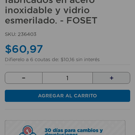
10
.
fregadero
inoxidable y vidrio
esmerilado. - FOSET
SKU
:
236403
$
60
,
97
Difierelo a
6
coutas de:
$
10
,
16
sin interés
－
＋
AGREGAR AL CARRITO