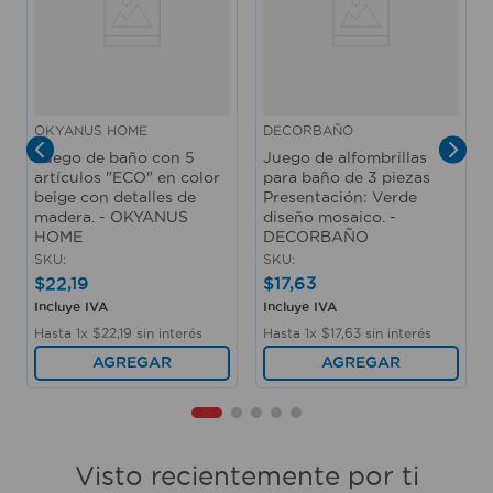
OKYANUS HOME
DECORBAÑO
Juego de baño con 5
Juego de alfombrillas
artículos "ECO" en color
para baño de 3 piezas
beige con detalles de
Presentación: Verde
madera. - OKYANUS
diseño mosaico. -
HOME
DECORBAÑO
SKU
:
SKU
:
$
22
,
19
$
17
,
63
Incluye IVA
Incluye IVA
Hasta
1
x
$
22
,
19
sin interés
Hasta
1
x
$
17
,
63
sin interés
AGREGAR
AGREGAR
Visto recientemente por ti