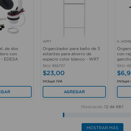
WRT
K HOM
Vista rápida
Vista 
al, de dos
Organizador para baño de 3
Organi
odoro con
estantes para ahorro de
con rej
. - EDESA
espacio color blanco - WRT
gancho
SKU
:
855727
SKU
:
45
$
23
,
00
$
6
,
9
Incluye IVA
Incluye
EGAR
AGREGAR
Mostrando
12 de 567
MOSTRAR MÁS