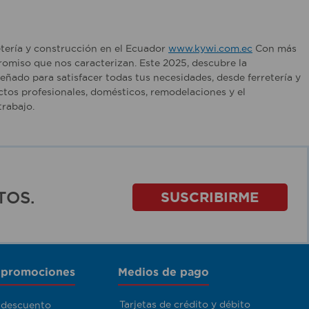
etería y construcción en el Ecuador
www.kywi.com.ec
Con más
romiso que nos caracterizan. Este 2025, descubre la
ñado para satisfacer todas tus necesidades, desde ferretería y
tos profesionales, domésticos, remodelaciones y el
rabajo.
TOS.
SUSCRIBIRME
 promociones
Medios de pago
Tarjetas de crédito y débito
 descuento