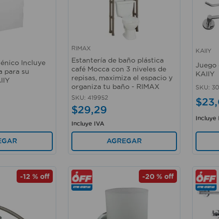
RIMAX
KAIIY
Vista rápida
Vista 
Estantería de baño plástica
iénico Incluye
Juego 
café Mocca con 3 niveles de
ía para su
KAIIY
repisas, maximiza el espacio y
IIY
organiza tu baño - RIMAX
SKU
:
3
SKU
:
419952
$
23
,
$
29
,
29
Incluye
Incluye IVA
EGAR
AGREGAR
-
12 %
off
-
20 %
off