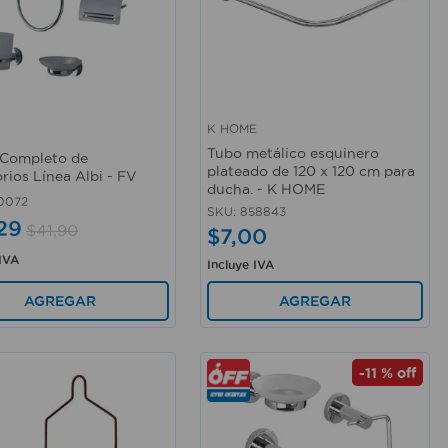
K HOME
rápida
Vista rápida
Tubo metálico esquinero
Completo de
plateado de 120 x 120 cm para
rios Línea Albi - FV
ducha. - K HOME
0072
SKU
:
858843
29
$
41
,
90
$
7
,
00
 IVA
Incluye IVA
AGREGAR
AGREGAR
-
11 %
off