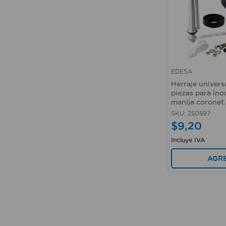
EDESA
Vista rápida
Herraje univers
piezas para in
manija coronet
SKU
:
250597
$
9
,
20
Incluye IVA
AGR