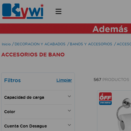
DECORACION Y ACABADOS
BANOS Y ACCESORIOS
ACCESO
ACCESORIOS DE BANO
Filtros
567
PRODUCTOS
Capacidad de carga
10 kg
Color
3 kg
900 g
Blanco
Cuenta Con Desague
6 kg
Negro