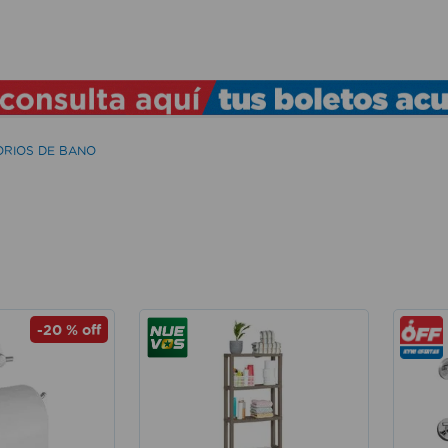
TÉRMINOS MÁS BUSCADOS
1
.
lamparas
2
.
ducha
RIOS DE BANO
3
.
silla
4
.
lampara
5
.
escritorio
6
.
organizador
7
.
aspiradora
-
20 %
off
8
.
cerradura
9
.
taladro
10
.
sillas