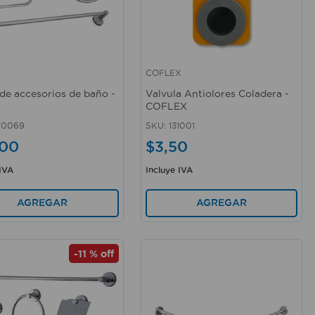
COFLEX
rápida
Vista rápida
de accesorios de baño -
Valvula Antiolores Coladera -
COFLEX
00069
SKU
:
131001
00
$
3
,
50
 IVA
Incluye IVA
AGREGAR
AGREGAR
-
11 %
off