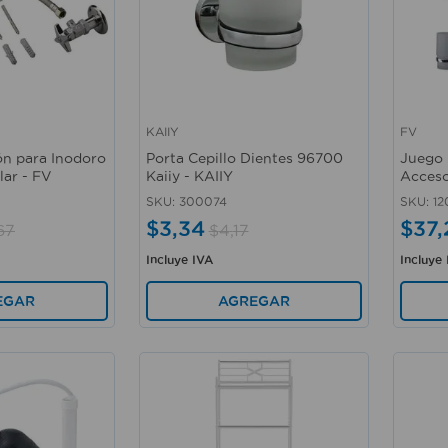
KAIIY
FV
Vista rápida
Vista 
ión para Inodoro
Porta Cepillo Dientes 96700
Juego 
lar - FV
Kaiiy - KAIIY
Acceso
SKU
:
300074
SKU
:
12
$
3
,
34
$
37
,
67
$
4
,
17
Incluye IVA
Incluye
EGAR
AGREGAR