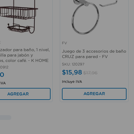
E
FV
rápida
Vista rápida
zador para baño, 1 nivel,
Juego de 3 accesorios de baño
illa para jabón y
CRUZ para pared - FV
s, color café. - K HOME
SKU
:
120297
0912
$
15
,
98
$
17
,
96
0
Incluye IVA
 IVA
AGREGAR
AGREGAR