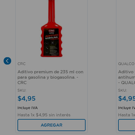
CRC
QUALCO
Vista rápida
Vista r
Aditivo premium de 235 ml con
Aditivo
para gasolina y biogasolina. -
antihum
CRC
- QUAL
SKU
:
SKU
:
$
4
,
95
$
4
,
9
Incluye IVA
Incluye I
Hasta
1
x
$
4
,
95
sin interés
Hasta
1
AGREGAR