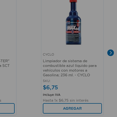
CYCLO
Vista rápida
STER"
Limpiador de sistema de
ía SCT
combustible azul líquido para
vehículos con motores a
Gasolina; 236 ml. - CYCLO
SKU
:
$
6
,
75
Incluye IVA
s
Hasta
1
x
$
6
,
75
sin interés
AGREGAR