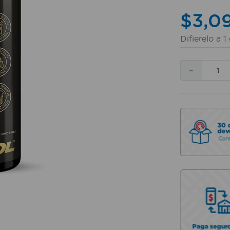
$
3
,
0
Difierelo a
1
－