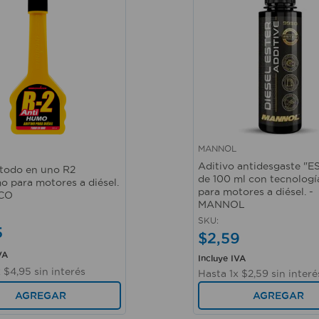
MANNOL
ápida
Vista rápida
Aditivo antidesgaste "E
 todo en uno R2
de 100 ml con tecnolog
o para motores a diésel.
para motores a diésel. -
CO
MANNOL
SKU
:
5
$
2
,
59
VA
Incluye IVA
x
$
4
,
95
sin interés
Hasta
1
x
$
2
,
59
sin interé
AGREGAR
AGREGAR