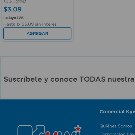
SKU
:
427742
$
3
,
09
Incluye IVA
Hasta
1
x
$
3
,
09
sin interés
AGREGAR
Suscríbete y conoce TODAS nuest
Comercial Kyw
Quiénes Somos
Corporación Fav