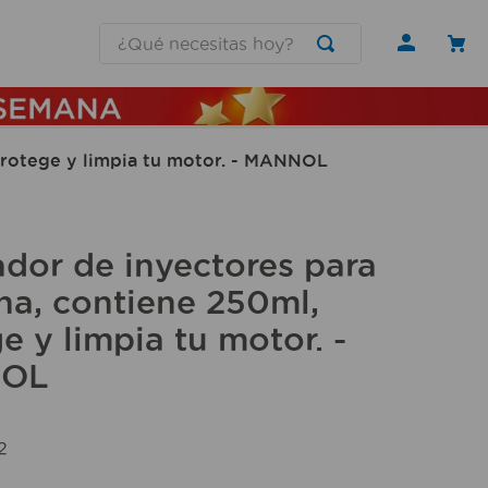
¿Qué necesitas hoy?
protege y limpia tu motor. - MANNOL
dor de inyectores para
na, contiene 250ml,
e y limpia tu motor. -
OL
2