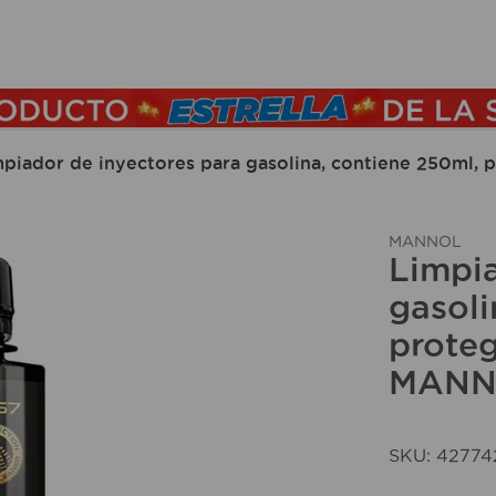
TÉRMINOS MÁS BUSCADOS
1
.
lamparas
2
.
ducha
piador de inyectores para gasolina, contiene 250ml, 
3
.
silla
4
.
lampara
MANNOL
Limpia
5
.
organizador
gasoli
6
.
escritorio
proteg
7
.
cerradura
MANN
8
.
aspiradora
9
.
fregadero
SKU
:
42774
10
.
taladro