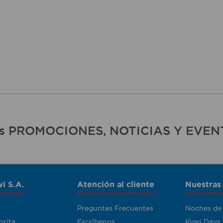
ras PROMOCIONES, NOTICIAS Y EVEN
i S.A.
Atención al cliente
Nuestras
Preguntas Frecuentes
Noches de
orita
Escríbenos
Kywi Days