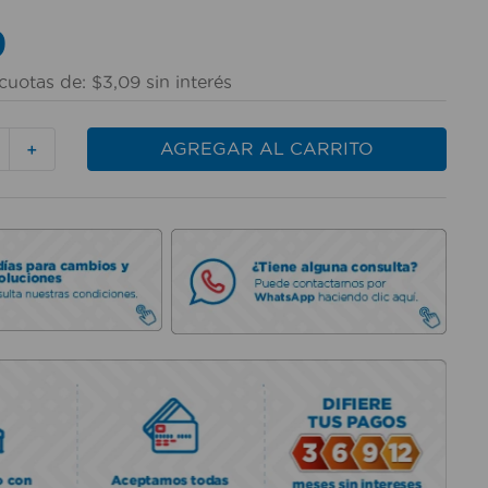
9
cuotas de:
$
3
,
09
sin interés
AGREGAR AL CARRITO
＋