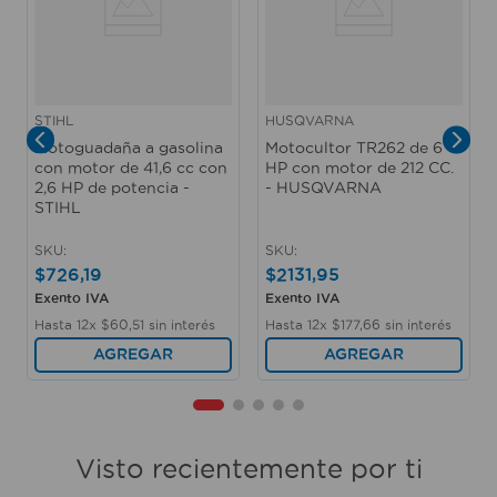
STIHL
HUSQVARNA
Motoguadaña a gasolina
Motocultor TR262 de 6
con motor de 41,6 cc con
HP con motor de 212 CC.
2,6 HP de potencia -
- HUSQVARNA
STIHL
SKU
:
SKU
:
$
726
,
19
$
2131
,
95
Exento IVA
Exento IVA
Hasta
12
x
$
60
,
51
sin interés
Hasta
12
x
$
177
,
66
sin interés
AGREGAR
AGREGAR
Visto recientemente por ti