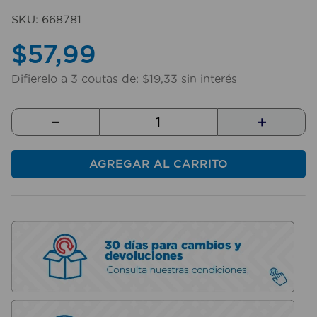
10
.
taladro
SKU
:
668781
$
57
,
99
Difierelo a
3
coutas de:
$
19
,
33
sin interés
－
＋
AGREGAR AL CARRITO