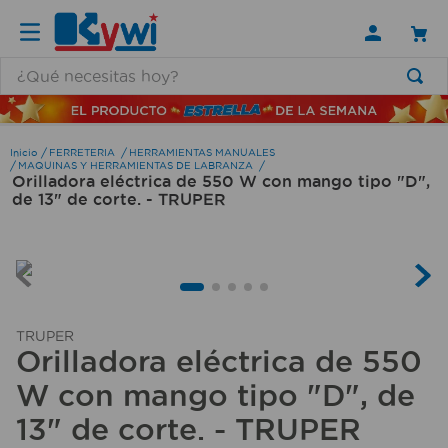
¿Qué necesitas hoy?
TÉRMINOS MÁS BUSCADOS
1
.
lamparas
FERRETERIA
HERRAMIENTAS MANUALES
MAQUINAS Y HERRAMIENTAS DE LABRANZA
Orilladora eléctrica de 550 W con mango tipo "D",
2
.
ducha
de 13" de corte. - TRUPER
3
.
silla
4
.
organizador
5
.
lampara
6
.
escritorio
TRUPER
Orilladora eléctrica de 550
7
.
cerradura
W con mango tipo "D", de
8
.
aspiradora
13" de corte. - TRUPER
9
.
lavamanos