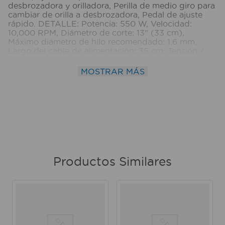
desbrozadora y orilladora, Perilla de medio giro para
cambiar de orilla a desbrozadora, Pedal de ajuste
rápido. DETALLE: Potencia: 550 W, Velocidad:
10,000 RPM, Diámetro de corte: 13" (33 cm),
Máximo diámetro de hilo recomendado: 1.6 mm,
Largo del cable de alimentación: 35 cm, Tensión /
Frecuencia: 127 V / 60 Hz, Consumo: 4.3 A, Ciclo de
trabajo: 50 minutos de trabajo por 20 minutos de
MOSTRAR MÁS
descanso. Máximo 6 horas. INCLUYE: Guarda
protectora, Mango auxiliar y Carrete con hilo de 1.6
mm. Medidas del producto (Alt+Anch+Prof): x x cm
TRUPER
Productos Similares