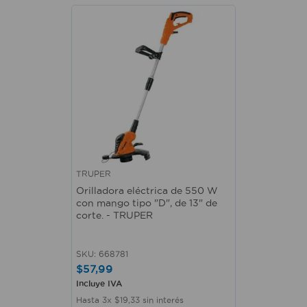
TRUPER
Orilladora eléctrica de 550 W
con mango tipo "D", de 13" de
corte. - TRUPER
SKU
:
668781
$
57
,
99
Incluye IVA
Hasta
3
x
$
19
,
33
sin interés