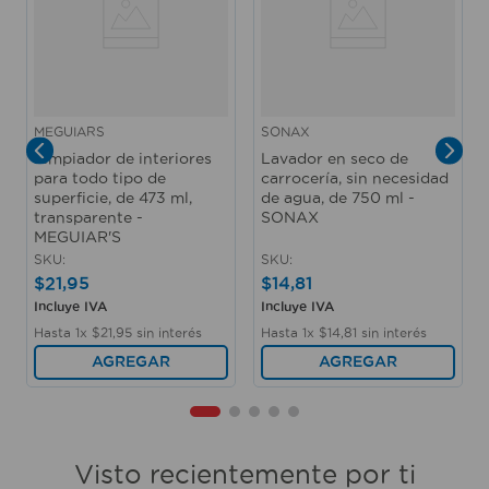
MEGUIARS
SONAX
Limpiador de interiores
Lavador en seco de
para todo tipo de
carrocería, sin necesidad
superficie, de 473 ml,
de agua, de 750 ml -
transparente -
SONAX
MEGUIAR'S
SKU
:
SKU
:
$
21
,
95
$
14
,
81
Incluye IVA
Incluye IVA
Hasta
1
x
$
21
,
95
sin interés
Hasta
1
x
$
14
,
81
sin interés
AGREGAR
AGREGAR
Visto recientemente por ti