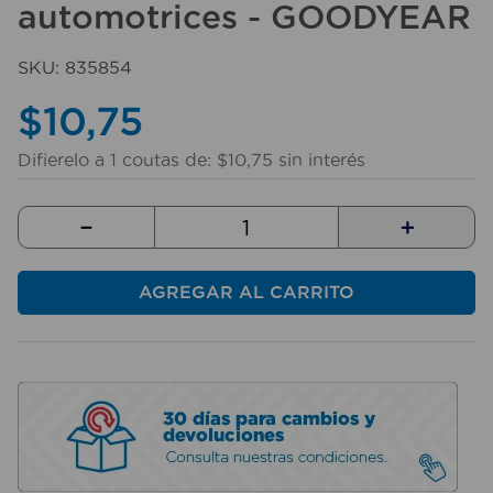
automotrices - GOODYEAR
10
.
taladro
SKU
:
835854
$
10
,
75
Difierelo a
1
coutas de:
$
10
,
75
sin interés
－
＋
AGREGAR AL CARRITO