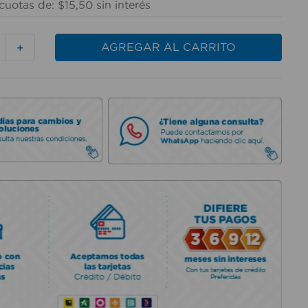
cuotas de:
$
15
,
50
sin interés
AGREGAR AL CARRITO
＋