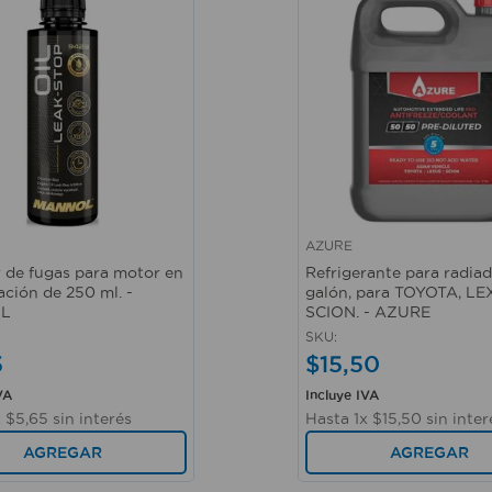
AZURE
ápida
Vista rápida
r de fugas para motor en
Refrigerante para radiado
ación de 250 ml. -
galón, para TOYOTA, LE
L
SCION. - AZURE
SKU
:
5
$
15
,
50
VA
Incluye IVA
x
$
5
,
65
sin interés
Hasta
1
x
$
15
,
50
sin inter
AGREGAR
AGREGAR