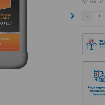
Difierelo a
1
－