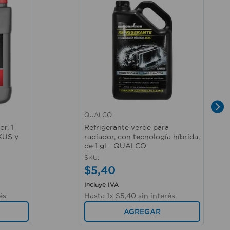
QUALCO
Vista rápida
r, 1
Refrigerante verde para
XUS y
radiador, con tecnología híbrida,
de 1 gl - QUALCO
SKU
:
$
5
,
40
Incluye IVA
és
Hasta
1
x
$
5
,
40
sin interés
AGREGAR