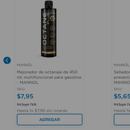
MANNOL
MANNOL
Vista rápida
Vista r
Mejorador de octanaje de 450
Sellado
ml, multifuncional para gasolina.
present
- MANNOL
MANNO
SKU
:
SKU
:
$
7
,
95
$
5
,
6
Incluye IVA
Incluye I
Hasta
1
x
$
7
,
95
sin interés
Hasta
1
AGREGAR