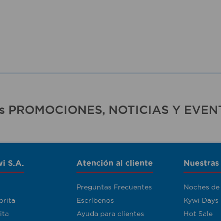
ras PROMOCIONES, NOTICIAS Y EVEN
i S.A.
Atención al cliente
Nuestras
Preguntas Frecuentes
Noches de
orita
Escríbenos
Kywi Days
ita
Ayuda para clientes
Hot Sale