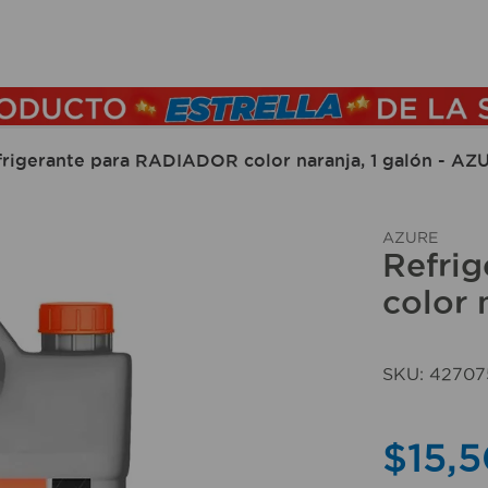
TÉRMINOS MÁS BUSCADOS
1
.
lamparas
2
.
ducha
frigerante para RADIADOR color naranja, 1 galón - AZ
3
.
silla
4
.
lampara
AZURE
Refri
5
.
organizador
color 
6
.
escritorio
7
.
cerradura
SKU
:
42707
8
.
aspiradora
9
.
fregadero
$
15
,
5
10
.
taladro