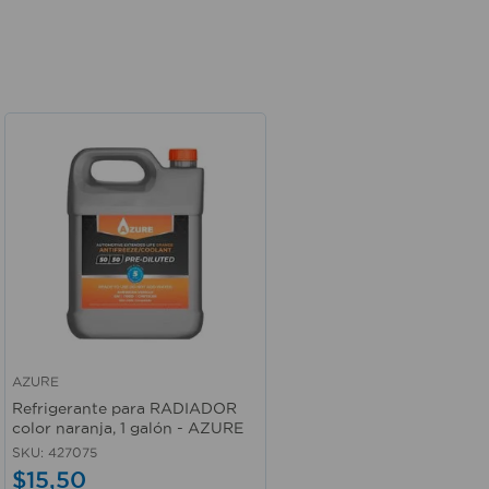
AZURE
Vista rápida
Refrigerante para RADIADOR
color naranja, 1 galón - AZURE
SKU
:
427075
$
15
,
50