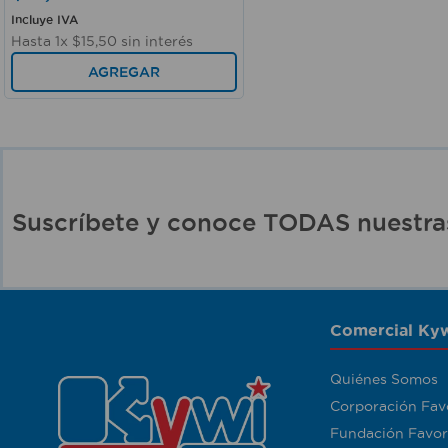
Incluye IVA
Hasta
1
x
$
15
,
50
sin interés
AGREGAR
Suscríbete y conoce TODAS nuest
Comercial Kyw
Quiénes Somos
Corporación Fav
Fundación Favor