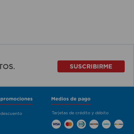
TOS.
SUSCRIBIRME
 promociones
Medios de pago
Tarjetas de crédito y débito
 descuento