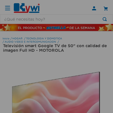
¿Qué necesitas hoy?
TÉRMINOS MÁS BUSCADOS
1
.
lamparas
HOGAR
TECNOLOGIA Y DOMOTICA
AUDIO VIDEO E INTERCOMUNICACION
Televisión smart Google TV de 50" con calidad de
2
.
ducha
imagen Full HD - MOTOROLA
3
.
silla
4
.
lampara
5
.
organizador
6
.
escritorio
7
.
cerradura
8
.
aspiradora
9
.
fregadero