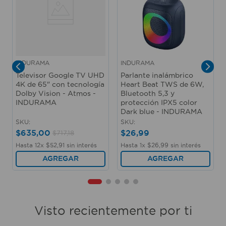
INDURAMA
INDURAMA
Televisor Google TV UHD
Parlante inalámbrico
4K de 65" con tecnología
Heart Beat TWS de 6W,
Dolby Vision - Atmos -
Bluetooth 5,3 y
INDURAMA
protección IPX5 color
Dark blue - INDURAMA
SKU
:
SKU
:
$
635
,
00
$
26
,
99
$
717
,
18
Hasta
12
x
$
52
,
91
sin interés
Hasta
1
x
$
26
,
99
sin interés
AGREGAR
AGREGAR
Visto recientemente por ti