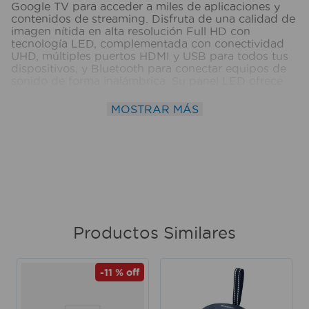
Google TV para acceder a miles de aplicaciones y
contenidos de streaming. Disfruta de una calidad de
imagen nítida en alta resolución Full HD con
tecnología LED, complementada con conectividad
UHD, múltiples puertos HDMI y USB para todos tus
dispositivos, y Bluetooth para conectar equipos de
sonido de forma inalámbrica. Su panel LED ofrece
un rendimiento visual superior para que no te
pierdas ningún detalle. Ⓘ Imágenes referenciales.
MOSTRAR MÁS
Medidas del producto (Alt+Anch+Prof): 64,5 x 111 x
9 cm MOTOROLA
Productos Similares
-
11 %
off