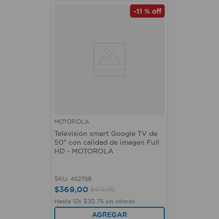
-
11 %
off
MOTOROLA
Televisión smart Google TV de
50" con calidad de imagen Full
HD - MOTOROLA
SKU
:
452756
$
369
,
00
$
413
,
00
Hasta
12
x
$
30
,
75
sin interés
AGREGAR