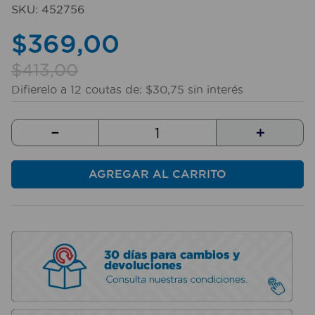
SKU
:
452756
$
369
,
00
$
413
,
00
Difierelo a
12
coutas de:
$
30
,
75
sin interés
－
＋
AGREGAR AL CARRITO