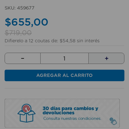
10
.
sillas
SKU
:
459677
$
655
,
00
$
719
,
00
Difierelo a
12
coutas de:
$
54
,
58
sin interés
－
＋
AGREGAR AL CARRITO