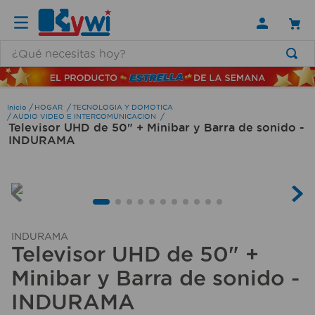
¿Qué necesitas hoy?
TÉRMINOS MÁS BUSCADOS
1
.
lamparas
HOGAR
TECNOLOGIA Y DOMOTICA
AUDIO VIDEO E INTERCOMUNICACION
Televisor UHD de 50" + Minibar y Barra de sonido -
2
.
ducha
INDURAMA
3
.
silla
4
.
escritorio
5
.
lampara
6
.
organizador
INDURAMA
Televisor UHD de 50" +
7
.
cerradura
Minibar y Barra de sonido -
8
.
taladro
INDURAMA
9
.
aspiradora