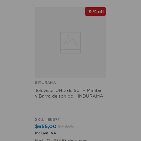
-
9 %
off
INDURAMA
Televisor UHD de 50" + Minibar
y Barra de sonido - INDURAMA
SKU
:
459677
$
655
,
00
$
719
,
00
Incluye IVA
Hasta
12
x
$
54
,
58
sin interés