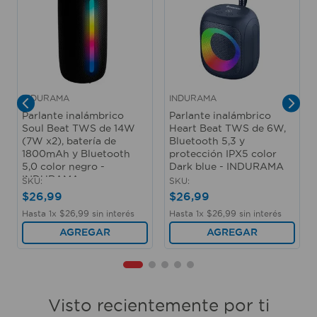
M
INDURAMA
INDURAMA
Parlante inalámbrico
Parlante inalámbrico
Soul Beat TWS de 14W
Heart Beat TWS de 6W,
(7W x2), batería de
Bluetooth 5,3 y
1800mAh y Bluetooth
protección IPX5 color
5,0 color negro -
Dark blue - INDURAMA
INDURAMA
SKU
:
SKU
:
$
26
,
99
$
26
,
99
Hasta
1
x
$
26
,
99
sin interés
Hasta
1
x
$
26
,
99
sin interés
AGREGAR
AGREGAR
Visto recientemente por ti