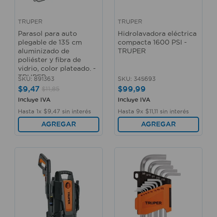
TRUPER
TRUPER
Parasol para auto
Hidrolavadora eléctrica
plegable de 135 cm
compacta 1600 PSI -
aluminizado de
TRUPER
poliéster y fibra de
vidrio, color plateado. -
TRUPER
SKU
:
891363
SKU
:
345693
$
9
,
47
$
99
,
99
$
11
,
85
Incluye IVA
Incluye IVA
Hasta
1
x
$
9
,
47
sin interés
Hasta
9
x
$
11
,
11
sin interés
AGREGAR
AGREGAR