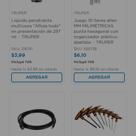
TRUPER
TRUPER
Líquido penetrante
Juego 10 llaves allen
multiusos "Afloja todo"
MM MILIMÉTRICAS
en presentación de 297
punta hexagonal con
ml. - TRUPER
organizador plástico
abatible. - TRUPER
SKU
:
216741
SKU
:
555738
$
3
,
99
$
6
,
10
Incluye IVA
Incluye IVA
Hasta
1
x
$
3
,
99
sin interés
Hasta
1
x
$
6
,
10
sin interés
AGREGAR
AGREGAR