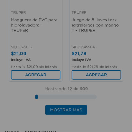
TRUPER
TRUPER
Manguera de PVC para
Juego de 8 llaves torx
hidrolavadora -
extralargas con mango
TRUPER
T - TRUPER
SKU
:
579115
SKU
:
645584
$
21
,
09
$
21
,
78
Incluye IVA
Incluye IVA
Hasta
1
x
$
21
,
09
sin interés
Hasta
1
x
$
21
,
78
sin interés
AGREGAR
AGREGAR
Mostrando
12 de 309
MOSTRAR MÁS