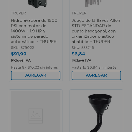
TRUPER
TRUPER
Hidrolavadora de 1500
Juego de 13 llaves Allen
PSI con motor de
STD ESTÁNDAR de
1400W - 1.9 HP y
punta hexagonal, con
sistema de parado
organizador plástico
automático. - TRUPER
abatible. - TRUPER
SKU
:
579022
SKU
:
555746
$
91
,
99
$
6
,
84
Incluye IVA
Incluye IVA
Hasta
9
x
$
10
,
22
sin interés
Hasta
1
x
$
6
,
84
sin interés
AGREGAR
AGREGAR