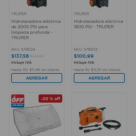
10
.
taladro
TRUPER
TRUPER
Hidrolavadora eléctrica
Hidrolavadora eléctrica
de 2000 PSI para
1800 PSI - TRUPER
limpieza profunda -
TRUPER
SKU
:
579024
SKU
:
579023
$
137
,
58
$
100
,
99
$
171
,
97
Incluye IVA
Incluye IVA
Hasta
12
x
$
11
,
46
sin interés
Hasta
9
x
$
11
,
22
sin interés
AGREGAR
AGREGAR
-
20 %
off