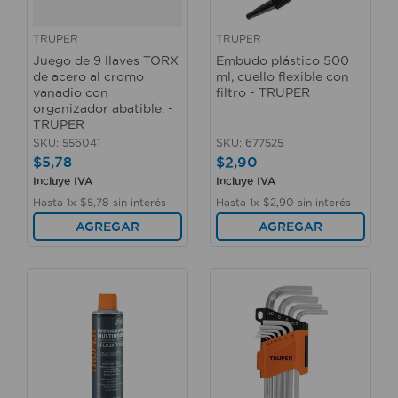
TRUPER
TRUPER
Juego de 9 llaves TORX
Embudo plástico 500
de acero al cromo
ml, cuello flexible con
vanadio con
filtro - TRUPER
organizador abatible. -
TRUPER
SKU
:
556041
SKU
:
677525
$
5
,
78
$
2
,
90
Incluye IVA
Incluye IVA
Hasta
1
x
$
5
,
78
sin interés
Hasta
1
x
$
2
,
90
sin interés
AGREGAR
AGREGAR