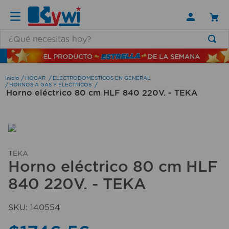
¿Qué necesitas hoy?
TÉRMINOS MÁS BUSCADOS
1
.
lamparas
HOGAR
ELECTRODOMESTICOS EN GENERAL
HORNOS A GAS Y ELECTRICOS
Horno eléctrico 80 cm HLF 840 220V. - TEKA
2
.
ducha
3
.
silla
4
.
lampara
5
.
organizador
TEKA
Horno eléctrico 80 cm HLF
6
.
escritorio
840 220V. - TEKA
7
.
cerradura
8
.
aspiradora
SKU
:
140554
9
.
fregadero