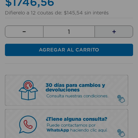
$
1746
,
56
10
.
taladro
Difierelo a
12
coutas de:
$
145
,
54
sin interés
－
＋
AGREGAR AL CARRITO