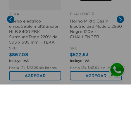
TEKA
CHALLENGER
Horno eléctrico
Horno Mixto Gas Y
empotrable multifunción
Electricidad Modelo 2560
HLB 8400 FBK
Negro 120V -
SurroundTemp 220V de
CHALLENGER
595 x 595 mm. - TEKA
SKU
:
SKU
:
$
867
,
08
$
522
,
53
Incluye IVA
Incluye IVA
Hasta
12
x
$
72
,
25
sin interés
Hasta
12
x
$
43
,
54
sin interés
AGREGAR
AGREGAR
Visto recientemente por ti