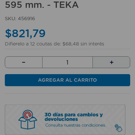
595 mm. - TEKA
10
.
taladro
SKU
:
456916
$
821
,
79
Difierelo a
12
coutas de:
$
68
,
48
sin interés
－
＋
AGREGAR AL CARRITO