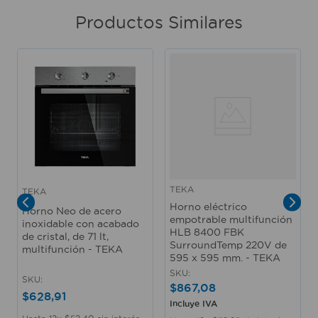
Productos Similares
TEKA
TEKA
Horno eléctrico
Horno Neo de acero
empotrable multifunción
inoxidable con acabado
HLB 8400 FBK
de cristal, de 71 lt,
SurroundTemp 220V de
multifunción - TEKA
595 x 595 mm. - TEKA
SKU
:
SKU
:
$
867
,
08
$
628
,
91
Incluye IVA