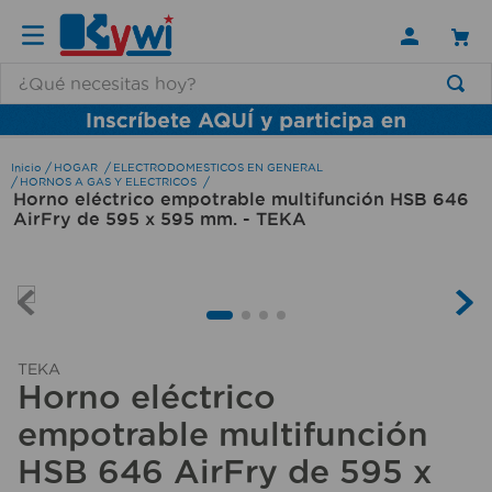
¿Qué necesitas hoy?
TÉRMINOS MÁS BUSCADOS
1
.
lamparas
HOGAR
ELECTRODOMESTICOS EN GENERAL
HORNOS A GAS Y ELECTRICOS
Horno eléctrico empotrable multifunción HSB 646
2
.
ducha
AirFry de 595 x 595 mm. - TEKA
3
.
silla
4
.
lampara
5
.
organizador
6
.
escritorio
TEKA
Horno eléctrico
7
.
cerradura
empotrable multifunción
8
.
aspiradora
HSB 646 AirFry de 595 x
9
.
fregadero