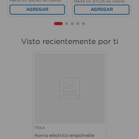
Hasta
12
x
$
52
,
40
sin interés
Hasta
12
x
$
72
,
25
sin interés
AGREGAR
AGREGAR
Visto recientemente por ti
TEKA
Horno eléctrico empotrable