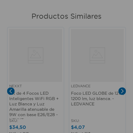
Productos Similares
NEXXT
LEDVANCE
Kit de 4 Focos LED
Foco LED GLOBE de 12W,
Inteligentes WiFi RGB +
1200 lm, luz blanca. -
Luz Blanca y Luz
LEDVANCE
Amarilla atenuable de
9W con base E26/E28 -
NEXXT
SKU
:
SKU
:
$
34
,
50
$
4
,
07