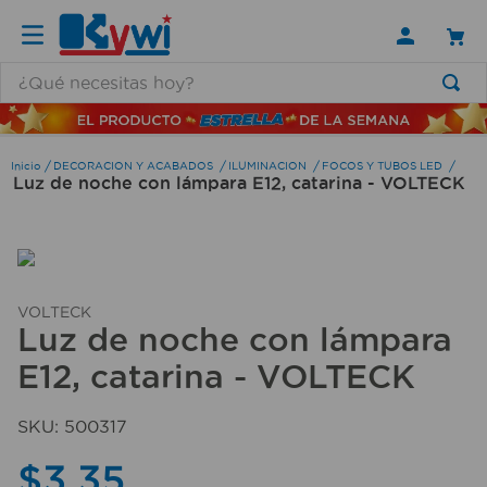
¿Qué necesitas hoy?
TÉRMINOS MÁS BUSCADOS
1
.
lamparas
DECORACION Y ACABADOS
ILUMINACION
FOCOS Y TUBOS LED
Luz de noche con lámpara E12, catarina - VOLTECK
2
.
ducha
3
.
silla
4
.
organizador
5
.
lampara
VOLTECK
Luz de noche con lámpara
6
.
escritorio
E12, catarina - VOLTECK
7
.
cerradura
8
.
aspiradora
SKU
:
500317
9
.
lavamanos
$
3
,
35