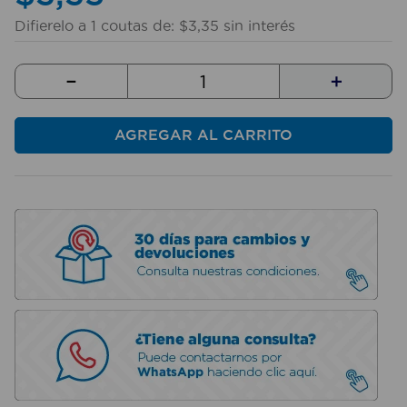
10
.
taladro
Difierelo a
1
coutas de:
$
3
,
35
sin interés
－
＋
AGREGAR AL CARRITO