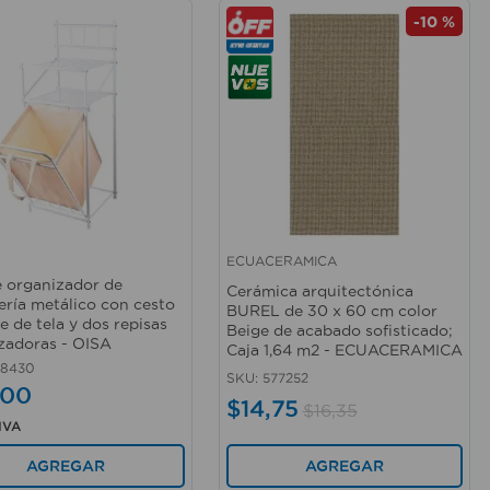
-
10 %
ECUACERAMICA
rápida
Vista rápida
 organizador de
Cerámica arquitectónica
ería metálico con cesto
BUREL de 30 x 60 cm color
e de tela y dos repisas
Beige de acabado sofisticado;
zadoras - OISA
Caja 1,64 m2 - ECUACERAMICA
58430
SKU
:
577252
00
$
14
,
75
$
16
,
35
 IVA
AGREGAR
AGREGAR