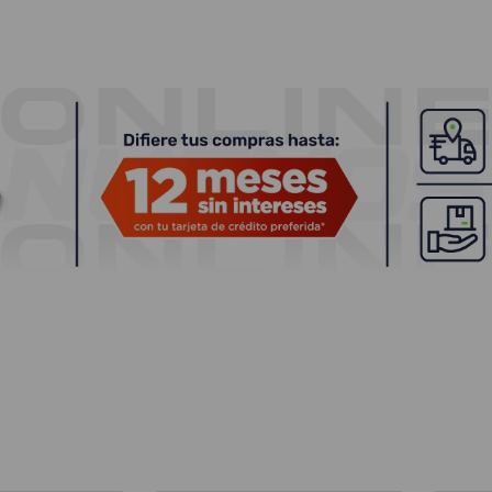
TÉRMINOS MÁS BUSCADOS
1
.
lamparas
2
.
ducha
3
.
silla
4
.
lampara
5
.
organizador
6
.
escritorio
7
.
cerradura
8
.
aspiradora
9
.
fregadero
10
.
taladro