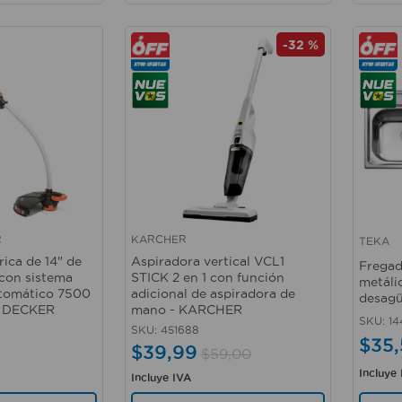
-
32 %
R
KARCHER
TEKA
Vista rápida
Vista 
rica de 14" de
Aspiradora vertical VCL1
Fregad
 con sistema
STICK 2 en 1 con función
metáli
utomático 7500
adicional de aspiradora de
desagü
+ DECKER
mano - KARCHER
SKU
:
14
SKU
:
451688
$
35
,
$
39
,
99
$
59
,
00
Incluye
Incluye IVA