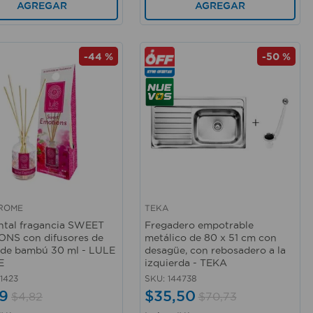
AGREGAR
AGREGAR
-
44 %
-
50 %
AROME
TEKA
rápida
Vista rápida
tal fragancia SWEET
Fregadero empotrable
NS con difusores de
metálico de 80 x 51 cm con
de bambú 30 ml - LULE
desagüe, con rebosadero a la
E
izquierda - TEKA
1423
SKU
:
144738
9
$
35
,
50
$
4
,
82
$
70
,
73