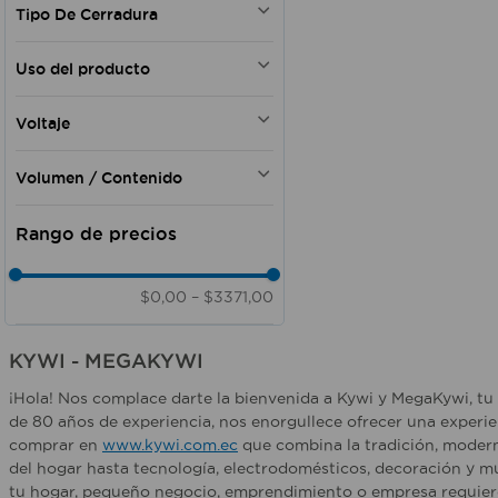
Tipo De Cerradura
Pilas
E 27
Baterías
E 14
Digital
Eléctrico
Uso del producto
GU 5.3
Sobrepuesta
Gas
Eléctrica
Profesional
Gasolina
Voltaje
Pomo
Pesado
Eléctrica - Batería
Manija
Doméstico
110 V
Red de Agua
Cerrojo
Volumen / Contenido
Oficina
220 V
Pomo tubular
Exterior
127 V
300 ml
Llave
Automotriz
127V
400 ml
Comercial
120V
500 ml
Interior
4,5 V
600 ml
$0,00
–
$3371,00
Doméstico - Comercial
110V
100 ml
Doméstico - Deportivo
12V
250 g
100V - 277V
KYWI - MEGAKYWI
1.2 kg
110V - 220V
2 kg
¡Hola! Nos complace darte la bienvenida a Kywi y MegaKywi, tu 
473 ml
de 80 años de experiencia, nos enorgullece ofrecer una experie
280 ml
comprar en
www.kywi.com.ec
que combina la tradición, modern
del hogar hasta tecnología, electrodomésticos, decoración y m
tu hogar, pequeño negocio, emprendimiento o empresa requiere 