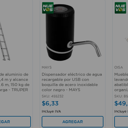
MAYS
OISA
Vista rápida
Vista 
de aluminio de
Dispensador eléctrico de agua
Mueble
,4 m y alcance
recargable por USB con
lavand
.6 m, 150 kg de
boquilla de acero inoxidable
abatibl
arga - TRUPER
color negro - MAYS
organi
SKU
:
455232
SKU
:
8
$
6
,
33
$
49
,
Incluye IVA
Incluye
EGAR
AGREGAR