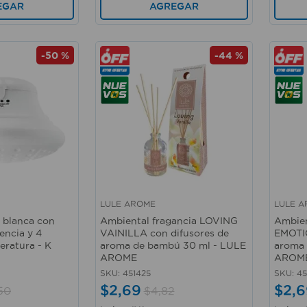
EGAR
AGREGAR
-
50 %
-
44 %
LULE AROME
LULE 
Vista rápida
Vista 
a blanca con
Ambiental fragancia LOVING
Ambien
ncia y 4
VAINILLA con difusores de
EMOTIO
eratura - K
aroma de bambú 30 ml - LULE
aroma 
AROME
AROM
SKU
:
451425
SKU
:
45
$
2
,
69
$
2
,
6
50
$
4
,
82