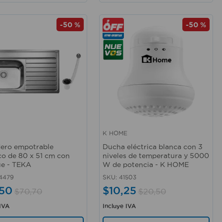
-
50 %
-
50 %
K HOME
rápida
Vista rápida
ero empotrable
Ducha eléctrica blanca con 3
co de 80 x 51 cm con
niveles de temperatura y 5000
e - TEKA
W de potencia - K HOME
4479
SKU
:
41503
50
$
10
,
25
$
70
,
70
$
20
,
50
 IVA
Incluye IVA