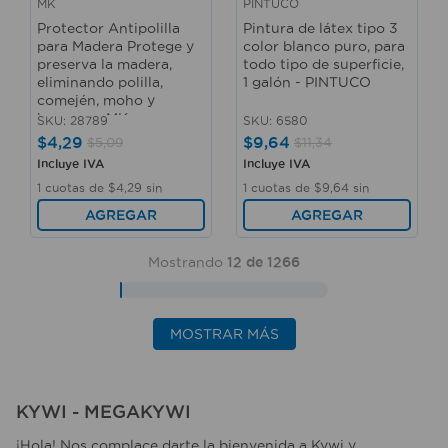
MK
PINTUCO
Protector Antipolilla
Pintura de látex tipo 3
para Madera Protege y
color blanco puro, para
preserva la madera,
todo tipo de superficie,
eliminando polilla,
1 galón - PINTUCO
comején, moho y
hongos. - MK
SKU
:
28789
SKU
:
6580
$
4
,
29
$
9
,
64
$
5
,
09
$
11
,
34
Incluye IVA
Incluye IVA
1
cuotas de
$
4
,
29
sin
1
cuotas de
$
9
,
64
sin
interés
interés
AGREGAR
AGREGAR
Mostrando
12 de 1266
MOSTRAR MÁS
KYWI - MEGAKYWI
¡Hola! Nos complace darte la bienvenida a Kywi y