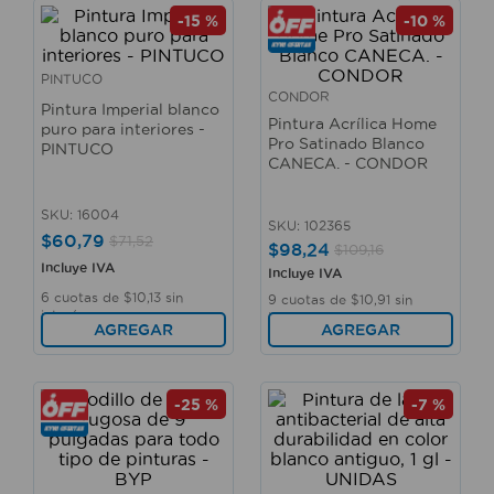
10
.
taladro
-
15 %
-
10 %
PINTUCO
CONDOR
Pintura Imperial blanco
Pintura Acrílica Home
puro para interiores -
Pro Satinado Blanco
PINTUCO
CANECA. - CONDOR
SKU
:
16004
SKU
:
102365
$
60
,
79
$
71
,
52
$
98
,
24
$
109
,
16
Incluye IVA
Incluye IVA
6
cuotas de
$
10
,
13
sin
9
cuotas de
$
10
,
91
sin
interés
interés
AGREGAR
AGREGAR
-
25 %
-
7 %