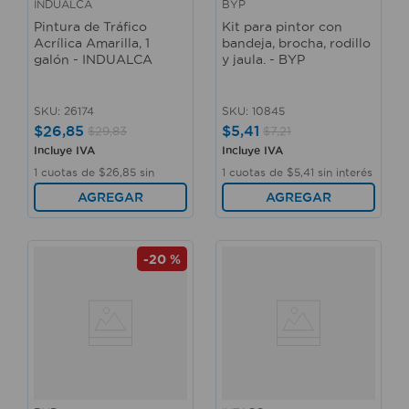
INDUALCA
BYP
Pintura de Tráfico
Kit para pintor con
Acrílica Amarilla, 1
bandeja, brocha, rodillo
galón - INDUALCA
y jaula. - BYP
SKU
:
26174
SKU
:
10845
$
26
,
85
$
5
,
41
$
29
,
83
$
7
,
21
Incluye IVA
Incluye IVA
1
cuotas de
$
26
,
85
sin
1
cuotas de
$
5
,
41
sin interés
interés
AGREGAR
AGREGAR
-
20 %