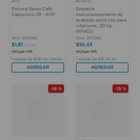
BYP
INTACO
Pintura Spray Cafe
Empaste
Capuccino 29 - BYP
monocomponente de
acabado extra liso para
interiores; 20 kg -
INTACO
SKU
:
500063
SKU
:
207063
$
1
,
81
$
10
,
45
$
2
,
25
Incluye IVA
Incluye IVA
1
cuotas de
$
1
,
81
sin interés
1
cuotas de
$
10
,
45
sin
interés
AGREGAR
AGREGAR
-
16 %
-
15 %