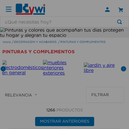
¿Qué necesitas hoy?
TÉRMINOS MÁS BUSCADOS
1
.
lamparas
DECORACION Y ACABADOS
PINTURAS Y COMPLEMENTOS
PINTURAS Y COMPLEMENTOS
2
.
ducha
3
.
silla
4
.
organizador
5
.
lampara
6
.
escritorio
FILTRAR
RELEVANCIA
7
.
cerradura
1266
PRODUCTOS
8
.
aspiradora
MOSTRAR ANTERIORES
9
.
lavamanos