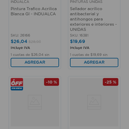
INDUALCA
PINTURAS UNIDAS
Pintura Trafico Acrilica
Sellador acrílico
Blanca Gl - INDUALCA
antibacterial y
antihongos para
exteriores e interiores -
UNIDAS
SKU
:
26166
SKU
:
16381
$
26
,
04
$
19
,
69
$
28
,
93
Incluye IVA
Incluye IVA
1
cuotas de
$
26
,
04
sin
1
cuotas de
$
19
,
69
sin
interés
interés
AGREGAR
AGREGAR
-
10 %
-
25 %