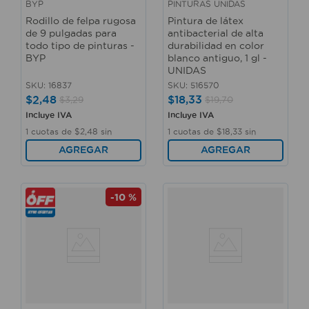
BYP
PINTURAS UNIDAS
Rodillo de felpa rugosa
Pintura de látex
de 9 pulgadas para
antibacterial de alta
todo tipo de pinturas -
durabilidad en color
BYP
blanco antiguo, 1 gl -
UNIDAS
SKU
:
16837
SKU
:
516570
$
2
,
48
$
18
,
33
$
3
,
29
$
19
,
70
Incluye IVA
Incluye IVA
1
cuotas de
$
2
,
48
sin
1
cuotas de
$
18
,
33
sin
interés
interés
AGREGAR
AGREGAR
-
10 %