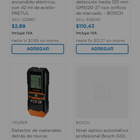
encendido eléctrico,
detección hasta 120 mm
con 42 ml de aceite -
GMS120-27 con orificio
PRETUL
de marcado. - BOSCH
SKU
:
522867
SKU
:
635240
$
2
,
89
$
110
,
43
Incluye IVA
Incluye IVA
Hasta
1
x
$
2
,
89
sin interés
Hasta
9
x
$
12
,
27
sin interés
AGREGAR
AGREGAR
TRUPER
BOSCH
Detector de materiales
Nivel óptico automático
detrás de muros;
profesional Bosch GOL