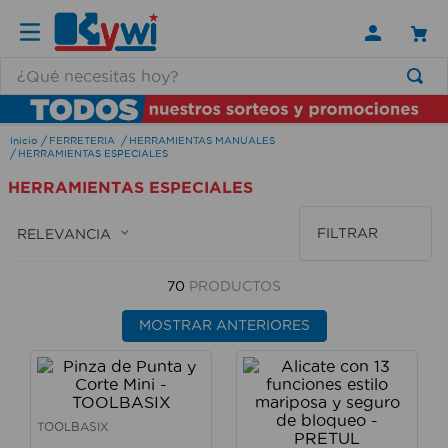
¿Qué necesitas hoy?
TÉRMINOS MÁS BUSCADOS
FERRETERIA
HERRAMIENTAS MANUALES
1
.
lamparas
HERRAMIENTAS ESPECIALES
2
.
ducha
HERRAMIENTAS ESPECIALES
3
.
silla
FILTRAR
RELEVANCIA
4
.
organizador
5
.
lampara
70
PRODUCTOS
6
.
escritorio
MOSTRAR ANTERIORES
7
.
cerradura
8
.
aspiradora
9
.
lavamanos
TOOLBASIX