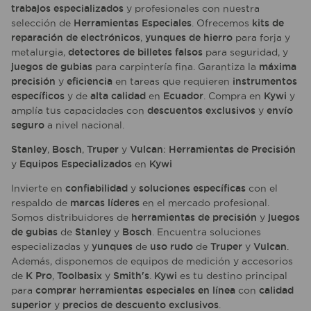
trabajos especializados
y profesionales con nuestra
selección de
Herramientas Especiales
. Ofrecemos
kits de
reparación de electrónicos
,
yunques de hierro
para forja y
metalurgia,
detectores de billetes falsos
para seguridad, y
juegos de gubias
para carpintería fina. Garantiza la
máxima
precisión
y
eficiencia
en tareas que requieren
instrumentos
específicos
y de
alta calidad
en
Ecuador
. Compra en
Kywi
y
amplía tus capacidades con
descuentos exclusivos
y
envío
seguro
a nivel nacional.
Stanley
,
Bosch
,
Truper
y
Vulcan
:
Herramientas de Precisión
y
Equipos Especializados
en
Kywi
Invierte en
confiabilidad
y
soluciones específicas
con el
respaldo de
marcas líderes
en el mercado profesional.
Somos distribuidores de
herramientas de precisión
y
juegos
de gubias
de
Stanley
y
Bosch
. Encuentra soluciones
especializadas y
yunques
de
uso rudo
de
Truper
y
Vulcan
.
Además, disponemos de equipos de medición y accesorios
de
K Pro
,
Toolbasix
y
Smith's
.
Kywi
es tu destino principal
para
comprar herramientas especiales en línea
con
calidad
superior
y
precios de descuento exclusivos
.