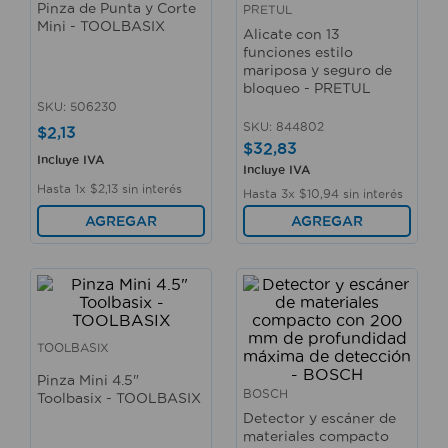
Pinza de Punta y Corte
PRETUL
10
.
taladro
Mini - TOOLBASIX
Alicate con 13
funciones estilo
mariposa y seguro de
bloqueo - PRETUL
SKU
:
506230
SKU
:
844802
$
2
,
13
$
32
,
83
Incluye IVA
Incluye IVA
Hasta
1
x
$
2
,
13
sin interés
Hasta
3
x
$
10
,
94
sin interés
AGREGAR
AGREGAR
TOOLBASIX
Pinza Mini 4.5"
BOSCH
Toolbasix - TOOLBASIX
Detector y escáner de
materiales compacto