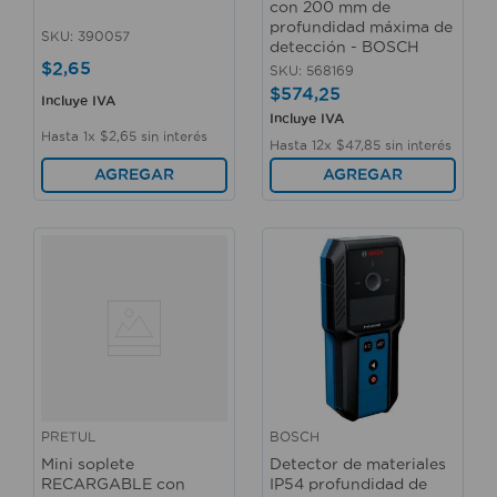
con 200 mm de
profundidad máxima de
SKU
:
390057
detección - BOSCH
$
2
,
65
SKU
:
568169
$
574
,
25
Incluye IVA
Incluye IVA
Hasta
1
x
$
2
,
65
sin interés
Hasta
12
x
$
47
,
85
sin interés
AGREGAR
AGREGAR
PRETUL
BOSCH
Mini soplete
Detector de materiales
RECARGABLE con
IP54 profundidad de