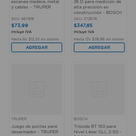
escanea madera, metal
26 D para medición de
y cables. - TRUPER
alta precisión en
construcción - BOSCH
SKU
:
567918
SKU
:
372676
$
73
,
99
$
347
,
85
Incluye IVA
Incluye IVA
Hasta
6
x
$
12
,
33
sin interés
Hasta
12
x
$
28
,
98
sin interés
AGREGAR
AGREGAR
TRUPER
BOSCH
Juego de puntas para
Trípode BT 150 para
desarmador - TRUPER
Nivel Láser GLL 2-50 -