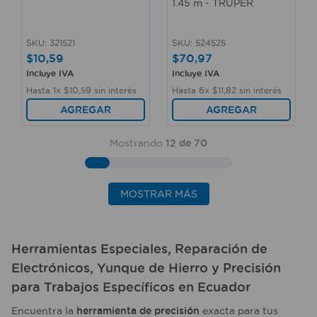
1.45 m - TRUPER
SKU
:
321521
SKU
:
524525
$
10
,
59
$
70
,
97
Incluye IVA
Incluye IVA
Hasta
1
x
$
10
,
59
sin interés
Hasta
6
x
$
11
,
82
sin interés
AGREGAR
AGREGAR
Mostrando
12 de 70
MOSTRAR MÁS
Herramientas Especiales
,
Reparación de
Electrónicos
,
Yunque de Hierro
y
Precisión
para
Trabajos Específicos
en
Ecuador
Encuentra la
herramienta de precisión
exacta para tus