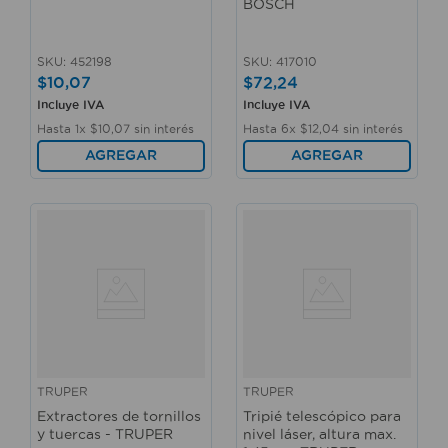
BOSCH
SKU
:
452198
SKU
:
417010
$
10
,
07
$
72
,
24
Incluye IVA
Incluye IVA
Hasta
1
x
$
10
,
07
sin interés
Hasta
6
x
$
12
,
04
sin interés
AGREGAR
AGREGAR
TRUPER
TRUPER
Extractores de tornillos
Tripié telescópico para
y tuercas - TRUPER
nivel láser, altura max.