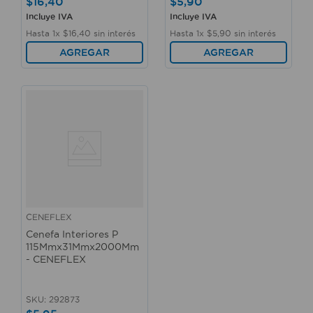
$
16
,
40
$
5
,
90
Incluye IVA
Incluye IVA
Hasta
1
x
$
16
,
40
sin interés
Hasta
1
x
$
5
,
90
sin interés
AGREGAR
AGREGAR
CENEFLEX
Cenefa Interiores P
115Mmx31Mmx2000Mm
- CENEFLEX
SKU
:
292873