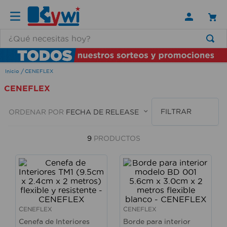
¿Qué necesitas hoy?
TÉRMINOS MÁS BUSCADOS
CENEFLEX
1
.
lamparas
CENEFLEX
2
.
ducha
3
.
silla
FILTRAR
ORDENAR POR
FECHA DE RELEASE
4
.
lampara
9
PRODUCTOS
5
.
organizador
6
.
escritorio
7
.
cerradura
8
.
aspiradora
CENEFLEX
CENEFLEX
9
.
fregadero
Cenefa de Interiores
Borde para interior