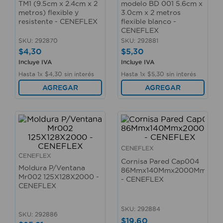
TM1 (9.5cm x 2.4cm x 2
modelo BD 001 5.6cm x
10
.
taladro
metros) flexible y
3.0cm x 2 metros
resistente - CENEFLEX
flexible blanco -
CENEFLEX
SKU
:
292870
SKU
:
292881
$
4
,
30
$
5
,
30
Incluye IVA
Incluye IVA
Hasta
1
x
$
4
,
30
sin interés
Hasta
1
x
$
5
,
30
sin interés
AGREGAR
AGREGAR
CENEFLEX
CENEFLEX
Cornisa Pared Cap004
Moldura P/Ventana
86Mmx140Mmx2000Mm
Mr002 125X128X2000 -
- CENEFLEX
CENEFLEX
SKU
:
292884
SKU
:
292886
$
19
,
60