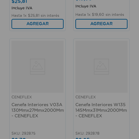
$
25
,
81
Incluye IVA
Incluye IVA
Hasta
1
x
$
19
,
60
sin interés
Hasta
1
x
$
25
,
81
sin interés
AGREGAR
AGREGAR
CENEFLEX
CENEFLEX
Cenefa Interiores V03A
Cenefa Interiores W135
130Mmx27Mmx2000Mm
145Mmx31Mmx2000Mm
- CENEFLEX
- CENEFLEX
SKU
:
292875
SKU
:
292878