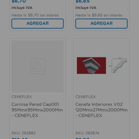
$
6
,
70
$
6
,
65
Incluye IVA
Incluye IVA
Hasta
1
x
$
6
,
70
sin interés
Hasta
1
x
$
6
,
65
sin interés
AGREGAR
AGREGAR
CENEFLEX
CENEFLEX
Cornisa Pared Cap001
Cenefa Interiores V02
95Mmx95Mmx2000Mm
120Mmx27Mmx2000Mm
- CENEFLEX
- CENEFLEX
SKU
:
292882
SKU
:
292874