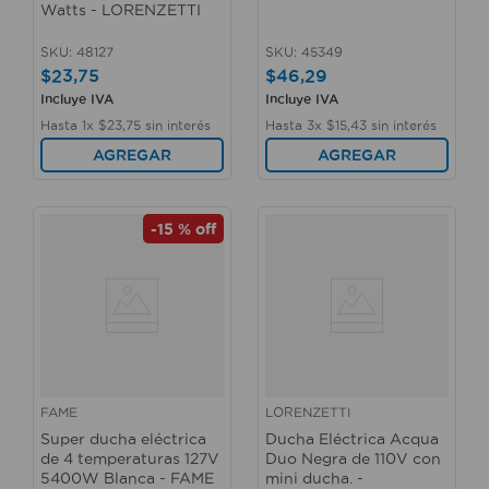
Watts - LORENZETTI
SKU
:
48127
SKU
:
45349
$
23
,
75
$
46
,
29
Incluye IVA
Incluye IVA
Hasta
1
x
$
23
,
75
sin interés
Hasta
3
x
$
15
,
43
sin interés
AGREGAR
AGREGAR
-
15 %
off
FAME
LORENZETTI
Super ducha eléctrica
Ducha Eléctrica Acqua
de 4 temperaturas 127V
Duo Negra de 110V con
5400W Blanca - FAME
mini ducha. -