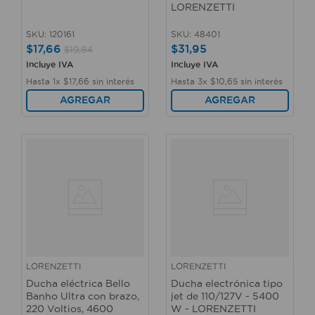
LORENZETTI
SKU
:
120161
SKU
:
48401
$
17
,
66
$
31
,
95
$
19
,
84
Incluye IVA
Incluye IVA
Hasta
1
x
$
17
,
66
sin interés
Hasta
3
x
$
10
,
65
sin interés
AGREGAR
AGREGAR
LORENZETTI
LORENZETTI
Ducha eléctrica Bello
Ducha electrónica tipo
Banho Ultra con brazo,
jet de 110/127V - 5400
220 Voltios, 4600
W - LORENZETTI