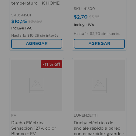
temperatura - K HOME
SKU
:
41500
SKU
:
41501
$
2
,
70
$
3
,
85
$
10
,
25
$
20
,
50
Incluye IVA
Incluye IVA
Hasta
1
x
$
2
,
70
sin interés
Hasta
1
x
$
10
,
25
sin interés
AGREGAR
AGREGAR
-
11 %
off
FV
LORENZETTI
Ducha Eléctrica
Ducha eléctrica de
Sensación 127V, color
anclaje rápido a pared
Blanco - FV
con esparcidor grande -