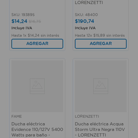
LORENZETTI
SKU
:
193895
SKU
:
48400
$
14
,
24
$
190
,
74
$
16
,
75
Incluye IVA
Incluye IVA
Hasta
1
x
$
14
,
24
sin interés
Hasta
12
x
$
15
,
89
sin interés
AGREGAR
AGREGAR
FAME
LORENZETTI
Ducha eléctrica
Ducha eléctrica Acqua
Evidence 110/127V 5400
Storm Ultra Negra 110V
Watts para baño -
- LORENZETTI