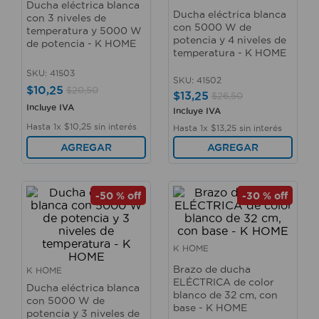
Ducha eléctrica blanca
10
.
fregadero
Ducha eléctrica blanca
con 3 niveles de
con 5000 W de
temperatura y 5000 W
potencia y 4 niveles de
de potencia - K HOME
temperatura - K HOME
SKU
:
41503
SKU
:
41502
$
10
,
25
$
20
,
50
$
13
,
25
$
26
,
50
Incluye IVA
Incluye IVA
Hasta
1
x
$
10
,
25
sin interés
Hasta
1
x
$
13
,
25
sin interés
AGREGAR
AGREGAR
-
50 %
off
-
30 %
off
K HOME
Brazo de ducha
K HOME
ELÉCTRICA de color
Ducha eléctrica blanca
blanco de 32 cm, con
con 5000 W de
base - K HOME
potencia y 3 niveles de