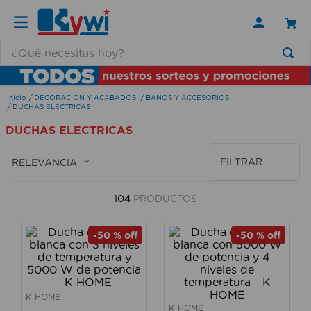
¿Qué necesitas hoy?
TÉRMINOS MÁS BUSCADOS
DECORACION Y ACABADOS
BANOS Y ACCESORIOS
1
.
lamparas
DUCHAS ELECTRICAS
2
.
ducha
DUCHAS ELECTRICAS
3
.
silla
FILTRAR
RELEVANCIA
4
.
lampara
5
.
organizador
104
PRODUCTOS
6
.
escritorio
-
50 %
off
-
50 %
off
7
.
aspiradora
8
.
taladro
9
.
cerradura
K HOME
K HOME