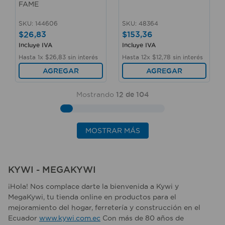
FAME
SKU
:
144606
SKU
:
48364
$
26
,
83
$
153
,
36
Incluye IVA
Incluye IVA
Hasta
1
x
$
26
,
83
sin interés
Hasta
12
x
$
12
,
78
sin interés
AGREGAR
AGREGAR
Mostrando
12 de 104
MOSTRAR MÁS
KYWI - MEGAKYWI
¡Hola! Nos complace darte la bienvenida a Kywi y
MegaKywi, tu tienda online en productos para el
mejoramiento del hogar, ferretería y construcción en el
Ecuador
www.kywi.com.ec
Con más de 80 años de