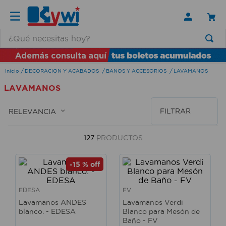
¿Qué necesitas hoy?
TÉRMINOS MÁS BUSCADOS
DECORACION Y ACABADOS
BANOS Y ACCESORIOS
LAVAMANOS
1
.
lamparas
LAVAMANOS
2
.
ducha
3
.
silla
FILTRAR
RELEVANCIA
4
.
lampara
127
PRODUCTOS
5
.
escritorio
6
.
organizador
-
15 %
off
7
.
aspiradora
EDESA
FV
8
.
cerradura
Lavamanos ANDES
Lavamanos Verdi
blanco. - EDESA
Blanco para Mesón de
9
.
taladro
Baño - FV