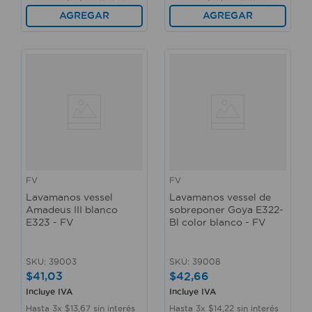
AGREGAR
AGREGAR
FV
FV
Lavamanos vessel
Lavamanos vessel de
Amadeus III blanco
sobreponer Goya E322-
E323 - FV
Bl color blanco - FV
SKU
:
39003
SKU
:
39008
$
41
,
03
$
42
,
66
Incluye IVA
Incluye IVA
Hasta
3
x
$
13
,
67
sin interés
Hasta
3
x
$
14
,
22
sin interés