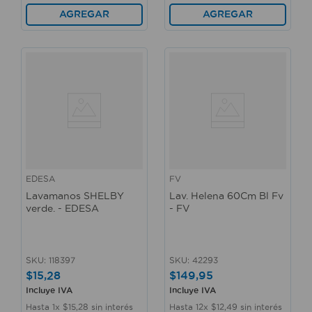
AGREGAR
AGREGAR
EDESA
FV
Lavamanos SHELBY
Lav. Helena 60Cm Bl Fv
verde. - EDESA
- FV
SKU
:
118397
SKU
:
42293
$
15
,
28
$
149
,
95
Incluye IVA
Incluye IVA
Hasta
1
x
$
15
,
28
sin interés
Hasta
12
x
$
12
,
49
sin interés