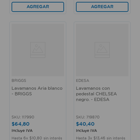
AGREGAR
AGREGAR
BRIGGS
EDESA
Lavamanos Aria blanco
Lavamanos con
- BRIGGS
pedestal CHELSEA
negro. - EDESA
SKU
:
117990
SKU
:
719870
$
64
,
80
$
40
,
40
Incluye IVA
Incluye IVA
Hasta
6
x
$
10
,
80
sin interés
Hasta
3
x
$
13
,
46
sin interés