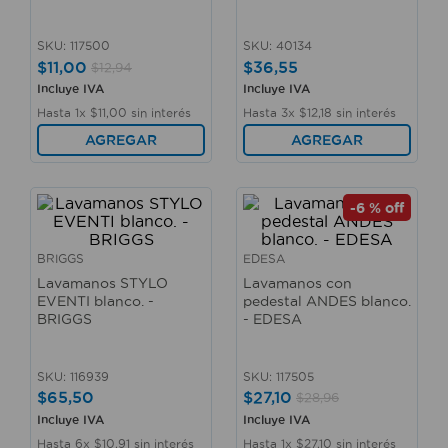
10
.
sillas
SKU
:
117500
SKU
:
40134
$
11
,
00
$
36
,
55
$
12
,
94
Incluye IVA
Incluye IVA
Hasta
1
x
$
11
,
00
sin interés
Hasta
3
x
$
12
,
18
sin interés
AGREGAR
AGREGAR
-
6 %
off
BRIGGS
EDESA
Lavamanos STYLO
Lavamanos con
EVENTI blanco. -
pedestal ANDES blanco.
BRIGGS
- EDESA
SKU
:
116939
SKU
:
117505
$
65
,
50
$
27
,
10
$
28
,
96
Incluye IVA
Incluye IVA
Hasta
6
x
$
10
,
91
sin interés
Hasta
1
x
$
27
,
10
sin interés