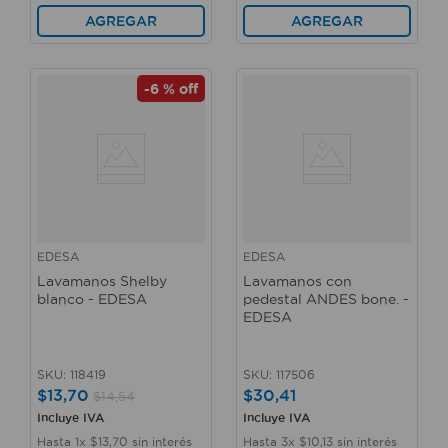
AGREGAR
AGREGAR
-
6 %
off
EDESA
EDESA
Lavamanos Shelby
Lavamanos con
blanco - EDESA
pedestal ANDES bone. -
EDESA
SKU
:
118419
SKU
:
117506
$
13
,
70
$
30
,
41
$
14
,
54
Incluye IVA
Incluye IVA
Hasta
1
x
$
13
,
70
sin interés
Hasta
3
x
$
10
,
13
sin interés