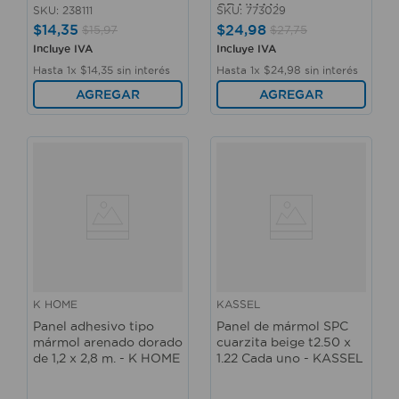
GRAIMAN
SKU
:
238111
SKU
:
773029
$
14
,
35
$
24
,
98
$
15
,
97
$
27
,
75
Incluye IVA
Incluye IVA
Hasta
1
x
$
14
,
35
sin interés
Hasta
1
x
$
24
,
98
sin interés
AGREGAR
AGREGAR
K HOME
KASSEL
Panel adhesivo tipo
Panel de mármol SPC
mármol arenado dorado
cuarzita beige t2.50 x
de 1,2 x 2,8 m. - K HOME
1.22 Cada uno - KASSEL