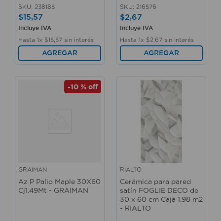
SKU
:
238185
SKU
:
216576
$
15
,
57
$
2
,
67
Incluye IVA
Incluye IVA
Hasta
1
x
$
15
,
57
sin interés
Hasta
1
x
$
2
,
67
sin interés
AGREGAR
AGREGAR
-
10 %
off
GRAIMAN
RIALTO
Az P Palio Maple 30X60
Cerámica para pared
Cj1.49Mt - GRAIMAN
satín FOGLIE DECO de
30 x 60 cm Caja 1.98 m2
- RIALTO