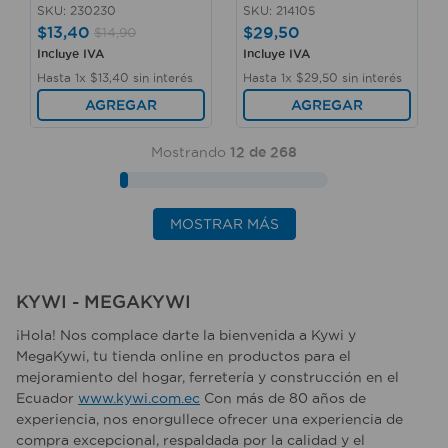
SKU
:
230230
SKU
:
214105
$
13
,
40
$
29
,
50
$
14
,
90
Incluye IVA
Incluye IVA
Hasta
1
x
$
13
,
40
sin interés
Hasta
1
x
$
29
,
50
sin interés
AGREGAR
AGREGAR
Mostrando
12 de 268
MOSTRAR MÁS
KYWI - MEGAKYWI
¡Hola! Nos complace darte la bienvenida a Kywi y
MegaKywi, tu tienda online en productos para el
mejoramiento del hogar, ferretería y construcción en el
Ecuador
www.kywi.com.ec
Con más de 80 años de
experiencia, nos enorgullece ofrecer una experiencia de
compra excepcional, respaldada por la calidad y el