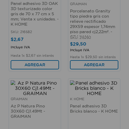
10
.
taladro
Panel adhesivo 3D OAK
GRAIMAN
3D texturizado color
Porcelanato Granity
gris de 70 x 77 cm x 5
tipo piedra gris con
mm; Venta x unidades. -
relieve rectificado
K HOME
29X59 espesor 1,74mm
piso pared cj2,22m². -
SKU
:
216582
GRAIMAN
SKU
:
215292
$
2
,
67
$
29
,
50
Incluye IVA
Incluye IVA
Hasta
1
x
$
2
,
67
sin interés
Hasta
1
x
$
29
,
50
sin interés
AGREGAR
AGREGAR
GRAIMAN
K HOME
Az P Natura Pino
Panel adhesivo 3D
30X60 Cj1.49Mt -
Bricks blanco - K HOME
GRAIMAN