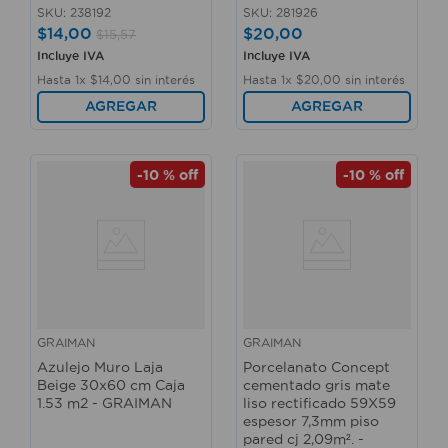
SKU
:
238192
SKU
:
281926
$
14
,
00
$
20
,
00
$
15
,
57
Incluye IVA
Incluye IVA
Hasta
1
x
$
14
,
00
sin interés
Hasta
1
x
$
20
,
00
sin interés
AGREGAR
AGREGAR
-
10 %
off
-
10 %
off
GRAIMAN
GRAIMAN
Azulejo Muro Laja
Porcelanato Concept
Beige 30x60 cm Caja
cementado gris mate
1.53 m2 - GRAIMAN
liso rectificado 59X59
espesor 7,3mm piso
pared cj 2,09m². -