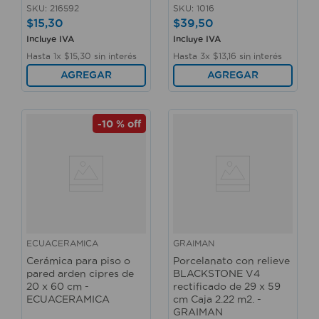
SKU
:
216592
SKU
:
1016
$
15
,
30
$
39
,
50
Incluye IVA
Incluye IVA
Hasta
1
x
$
15
,
30
sin interés
Hasta
3
x
$
13
,
16
sin interés
AGREGAR
AGREGAR
-
10 %
off
ECUACERAMICA
GRAIMAN
Cerámica para piso o
Porcelanato con relieve
pared arden cipres de
BLACKSTONE V4
20 x 60 cm -
rectificado de 29 x 59
ECUACERAMICA
cm Caja 2.22 m2. -
GRAIMAN