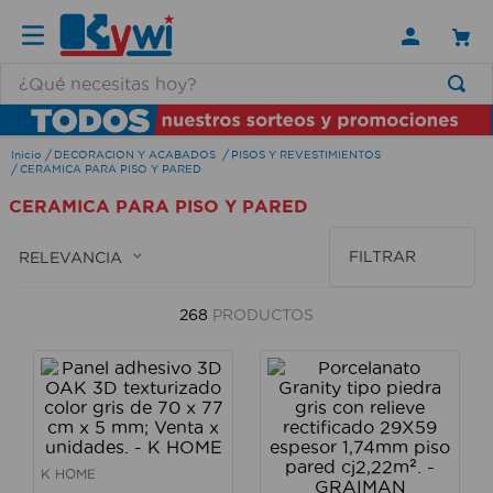
¿Qué necesitas hoy?
TÉRMINOS MÁS BUSCADOS
DECORACION Y ACABADOS
PISOS Y REVESTIMIENTOS
1
.
lamparas
CERAMICA PARA PISO Y PARED
2
.
ducha
CERAMICA PARA PISO Y PARED
3
.
silla
FILTRAR
RELEVANCIA
4
.
lampara
5
.
organizador
268
PRODUCTOS
6
.
escritorio
7
.
cerradura
8
.
aspiradora
9
.
fregadero
K HOME