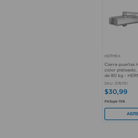
HERMEX
Vista rápida
Cierra puertas
color plateado,
de 80 kg - HE
SKU
:
376701
$
30
,
99
Incluye IVA
AGR