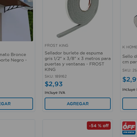
FROST KING
K HOM
Vista rápida
Vista 
Sellador burlete de espuma
onato Bronce
Sello 
gris 1/2" x 3/8" x 3 metros para
orte Negro -
cm par
puertas y ventanas - FROST
KING
SKU
:
25
SKU
:
189162
$
2
,
9
$
2
,
93
Incluye
Incluye IVA
EGAR
AGREGAR
-
54 %
off