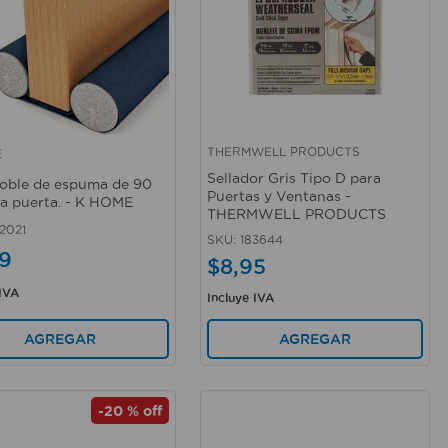
THERMWELL PRODUCTS
E
rápida
Vista rápida
Sellador Gris Tipo D para
doble de espuma de 90
Puertas y Ventanas -
a puerta. - K HOME
THERMWELL PRODUCTS
2021
SKU
:
183644
9
$
8
,
95
 IVA
Incluye IVA
AGREGAR
AGREGAR
-
20 %
off