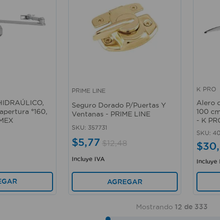
K PRO
PRIME LINE
Vista rápida
Vista 
 HIDRAÚLICO,
Alero 
Seguro Dorado P/Puertas Y
 apertura °160,
100 cm
Ventanas - PRIME LINE
RMEX
- K PR
SKU
:
357731
SKU
:
4
$
5
,
77
$
12
,
48
$
30
,
Incluye IVA
Incluye
EGAR
AGREGAR
Mostrando
12 de 333