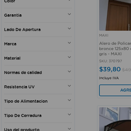
Color
Blanco
Garantia
Negro
Gris
Si
Lado De Apertura
Beige
MAXI
Naranja
Vista rápida
Derecha
Plateado
Alero de Polica
Marca
Izquierda - Derecha
bronce 125x80 
Café
Bilateral
gris - MAXI
HERMEX
Transparente
Material
PROSOURCE
SKU
:
370797
cromo
NATIONAL HARDWARE
$
39
,
80
Plástico
Niquel
$
49
Normas de calidad
THERMWELL PRODUCTS
Acero
Incluye IVA
WRT
Caucho
EN 61558-2-6
MD
Resistencia UV
Zinc
AGR
MAXI
Aluminio
Si
K HOME
Latón
Tipo de Alimentacion
BRINOX
Metal
Eléctrica
FROST KING
MDF
Tipo De Cerradura
Baterías
Acero inoxidable
Baterías 3-LR44
Autocierre
Polietileno
Uso del producto