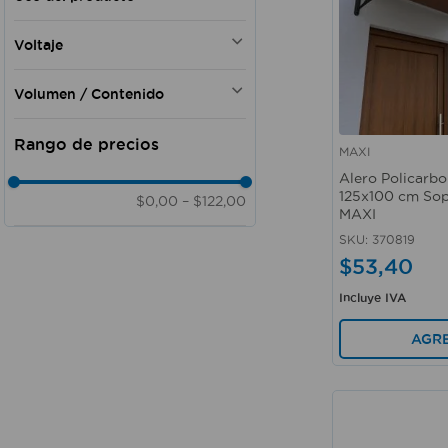
Doméstico
Voltaje
Doméstico - Comercial
Doméstico - Oficina
4,5 V
Volumen / Contenido
Profesional - Doméstico
125 - 220 V
Domestico - Hobby
5 piezas
Doméstico - Oficina - Comercial
2 piezas
MAXI
Vista rápida
Doméstico - Comercial -
Alero Policarb
Profesional - Industrial
125x100 cm Sop
$0,00
–
$122,00
Doméstico - Comercial -
MAXI
Residencial
SKU
:
370819
Doméstico - Industrial - Oficina
$
53
,
40
Doméstico - Comercial -
Residencial - Industrial
Incluye IVA
AGR