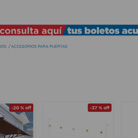
TÉRMINOS MÁS BUSCADOS
1
.
lamparas
2
.
ducha
IOS
ACCESORIOS PARA PUERTAS
3
.
silla
4
.
lampara
5
.
organizador
6
.
escritorio
7
.
cerradura
-
20 %
off
-
37 %
off
8
.
aspiradora
9
.
fregadero
10
.
taladro