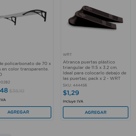
WRT
rápida
Vista rápida
Atranca puertas plástico
de policarbonato de 70 x
triangular de 11.5 x 3.2 cm.
 en color transparente.
Ideal para colocarlo debajo de
O
las puertas; pack x 2 - WRT
00282
SKU
:
444456
48
$
38
,
10
$
1
,
29
 IVA
Incluye IVA
AGREGAR
AGREGAR