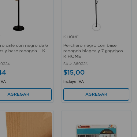
E
K HOME
rápida
Vista rápida
ro café con negro de 6
Perchero negro con base
s y base redonda. - K
redonda blanca y 7 ganchos. -
K HOME
60324
SKU
:
860325
44
$
15
,
00
 IVA
Incluye IVA
AGREGAR
AGREGAR