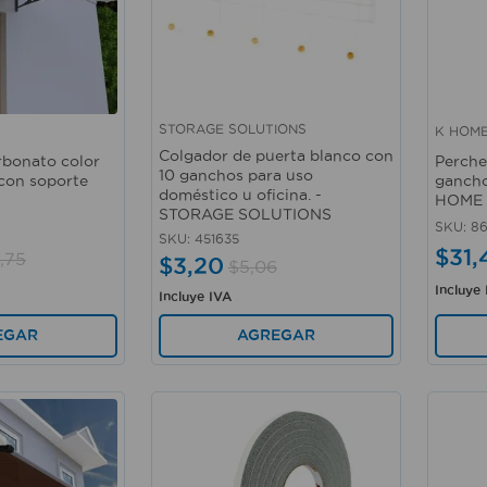
STORAGE SOLUTIONS
K HOM
Vista rápida
Vista 
Colgador de puerta blanco con
rbonato color
Perche
10 ganchos para uso
con soporte
gancho
doméstico u oficina. -
HOME
STORAGE SOLUTIONS
SKU
:
8
SKU
:
451635
$
31
,
,
75
$
3
,
20
$
5
,
06
Incluye
Incluye IVA
EGAR
AGREGAR