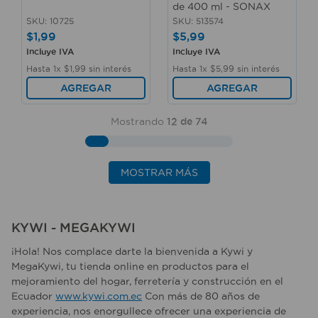
de 400 ml - SONAX
SKU
:
10725
SKU
:
513574
$
1
,
99
$
5
,
99
Incluye IVA
Incluye IVA
Hasta
1
x
$
1
,
99
sin interés
Hasta
1
x
$
5
,
99
sin interés
AGREGAR
AGREGAR
Mostrando
12 de 74
MOSTRAR MÁS
KYWI - MEGAKYWI
¡Hola! Nos complace darte la bienvenida a Kywi y
MegaKywi, tu tienda online en productos para el
mejoramiento del hogar, ferretería y construcción en el
Ecuador
www.kywi.com.ec
Con más de 80 años de
experiencia, nos enorgullece ofrecer una experiencia de