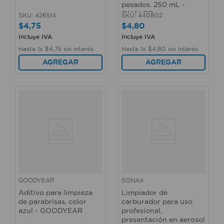
pesados. 250 mL -
QUALCO
SKU
:
426514
SKU
:
440802
$
4
,
75
$
4
,
80
Incluye IVA
Incluye IVA
Hasta
1
x
$
4
,
75
sin interés
Hasta
1
x
$
4
,
80
sin interés
AGREGAR
AGREGAR
GOODYEAR
SONAX
Aditivo para limpieza
Limpiador de
de parabrisas, color
carburador para uso
azul - GOODYEAR
profesional,
presentación en aerosol