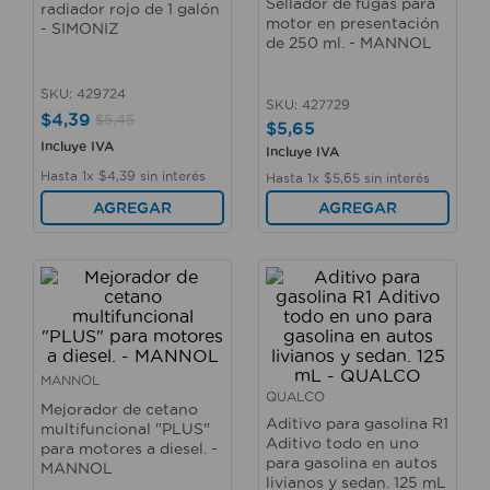
Sellador de fugas para
radiador rojo de 1 galón
10
.
taladro
motor en presentación
- SIMONIZ
de 250 ml. - MANNOL
SKU
:
429724
SKU
:
427729
$
4
,
39
$
5
,
45
$
5
,
65
Incluye IVA
Incluye IVA
Hasta
1
x
$
4
,
39
sin interés
Hasta
1
x
$
5
,
65
sin interés
AGREGAR
AGREGAR
MANNOL
QUALCO
Mejorador de cetano
Aditivo para gasolina R1
multifuncional "PLUS"
Aditivo todo en uno
para motores a diesel. -
para gasolina en autos
MANNOL
livianos y sedan. 125 mL