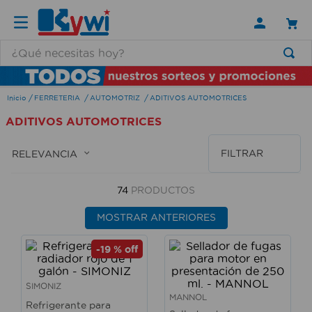
¿Qué necesitas hoy?
TÉRMINOS MÁS BUSCADOS
FERRETERIA
AUTOMOTRIZ
ADITIVOS AUTOMOTRICES
1
.
lamparas
ADITIVOS AUTOMOTRICES
2
.
ducha
3
.
silla
FILTRAR
RELEVANCIA
4
.
organizador
74
PRODUCTOS
5
.
lampara
MOSTRAR ANTERIORES
6
.
escritorio
7
.
cerradura
-
19 %
off
8
.
aspiradora
SIMONIZ
9
.
lavamanos
MANNOL
Refrigerante para