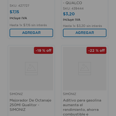
- QUALCO
SKU
:
427727
SKU
:
439444
$
7
,
15
$
3
,
20
Incluye IVA
Incluye IVA
Hasta
1
x
$
7
,
15
sin interés
Hasta
1
x
$
3
,
20
sin interés
AGREGAR
AGREGAR
-
19 %
off
-
22 %
off
SIMONIZ
SIMONIZ
Mejorador De Octanaje
Aditivo para gasolina
250Ml Qualitor -
aumenta el
SIMONIZ
rendimiento, ahorra
combustible e