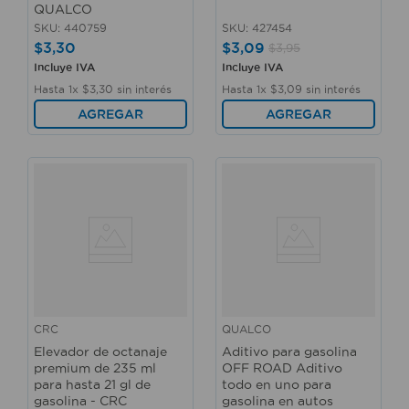
QUALCO
SKU
:
440759
SKU
:
427454
$
3
,
30
$
3
,
09
$
3
,
95
Incluye IVA
Incluye IVA
Hasta
1
x
$
3
,
30
sin interés
Hasta
1
x
$
3
,
09
sin interés
AGREGAR
AGREGAR
CRC
QUALCO
Elevador de octanaje
Aditivo para gasolina
premium de 235 ml
OFF ROAD Aditivo
para hasta 21 gl de
todo en uno para
gasolina - CRC
gasolina en autos