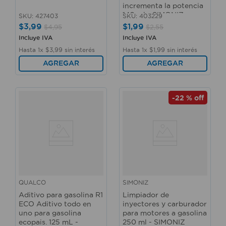
incrementa la potencia
140 ml - SIMONIZ
SKU
:
427403
SKU
:
403229
$
3
,
99
$
1
,
99
$
4
,
95
$
2
,
55
Incluye IVA
Incluye IVA
Hasta
1
x
$
3
,
99
sin interés
Hasta
1
x
$
1
,
99
sin interés
AGREGAR
AGREGAR
-
22 %
off
QUALCO
SIMONIZ
Aditivo para gasolina R1
Limpiador de
ECO Aditivo todo en
inyectores y carburador
uno para gasolina
para motores a gasolina
ecopais. 125 mL -
250 ml - SIMONIZ