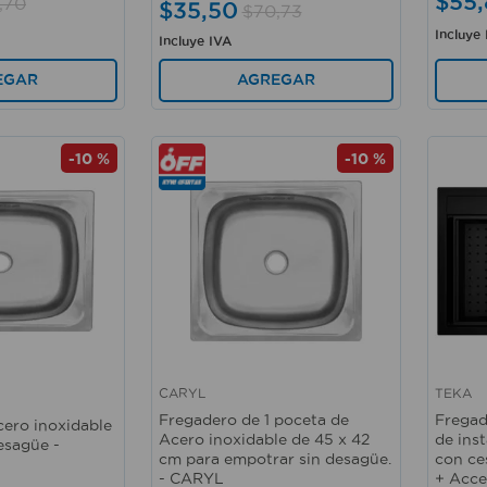
$
55
,
,
70
$
35
,
50
$
70
,
73
Incluye
Incluye IVA
EGAR
AGREGAR
-
10 %
-
10 %
CARYL
TEKA
Vista rápida
Vista 
Fregadero de 1 poceta de
Fregad
cero inoxidable
Acero inoxidable de 45 x 42
de ins
esagüe -
cm para empotrar sin desagüe.
con ce
- CARYL
+ Acce