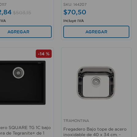
0117
SKU
:
144207
2
,
84
$
70
,
50
$
503
,
15
 IVA
Incluye IVA
AGREGAR
AGREGAR
-
14 %
TRAMONTINA
rápida
Vista rápida
ero SQUARE TG 1C bajo
Fregadero Bajo tope de acero
ra de Tegranite+ de 1
inoxidable de 40 x 34 cm. -