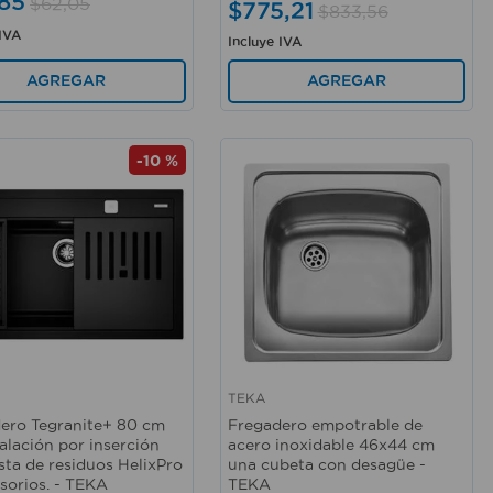
85
$
62
,
05
$
775
,
21
$
833
,
56
 IVA
Incluye IVA
AGREGAR
AGREGAR
-
10 %
TEKA
rápida
Vista rápida
ero Tegranite+ 80 cm
Fregadero empotrable de
talación por inserción
acero inoxidable 46x44 cm
sta de residuos HelixPro
una cubeta con desagüe -
sorios. - TEKA
TEKA