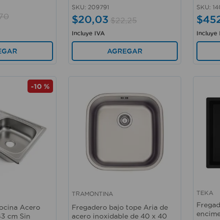
SKU
:
209791
SKU
:
14
70
$
20
,
03
$
45
$
22
,
25
Incluye IVA
Incluye
EGAR
AGREGAR
-
10 %
TEKA
TRAMONTINA
Vista rápida
Vista 
Fregad
ocina Acero
Fregadero bajo tope Aria de
encime
43 cm Sin
acero inoxidable de 40 x 40