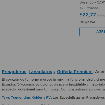
Desagüe - CAR
SKU
:
209066
$
22
,
77
$
25
,
Incluye IVA
AGR
Fregaderos
,
Lavaplatos
y
Grifería Premium
: Ace
El corazón de tu
hogar
merece la
máxima funcionalidad
y el
me
Ecuador. Ofrecemos soluciones en
acero inoxidable
y material
acabado profesional
para tu mesón. Compra online y aprovech
Teka
,
Tramontina
,
Kohler
y
FV
: Los Especialistas en Fregaderos