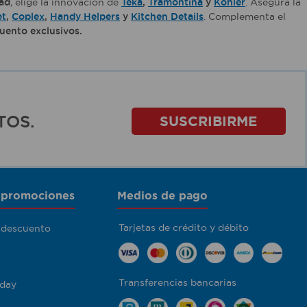
dad
, elige la innovación de
Teka
,
Tramontina
y
Kohler
. Asegura la
et
,
Coplex
,
Handy Helpers
y
Kitchen Details
. Complementa el
uento exclusivos.
TOS.
SUSCRIBIRME
 promociones
Medios de pago
Tarjetas de crédito y débito
 descuento
Transferencias bancarias
day