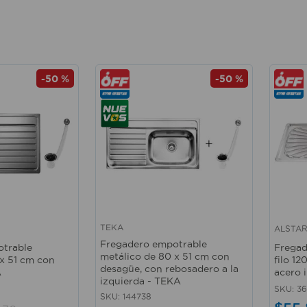
-
50 %
-
50 %
TEKA
ALSTA
Vista rápida
Vista 
Fregadero empotrable
otrable
Fregad
metálico de 80 x 51 cm con
 x 51 cm con
filo 1
desagüe, con rebosadero a la
A
acero 
izquierda - TEKA
SKU
:
3
SKU
:
144738