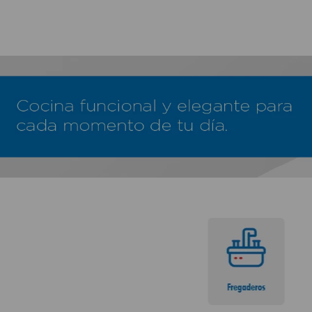
TÉRMINOS MÁS BUSCADOS
1
.
lamparas
2
.
ducha
3
.
silla
4
.
lampara
5
.
organizador
6
.
escritorio
7
.
cerradura
8
.
aspiradora
9
.
fregadero
10
.
taladro