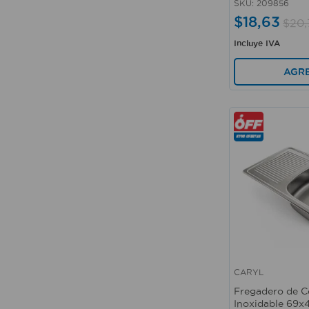
SKU
:
209856
$
18
,
63
$
20
,
Incluye IVA
AGR
CARYL
Vista rápida
Fregadero de C
Inoxidable 69x