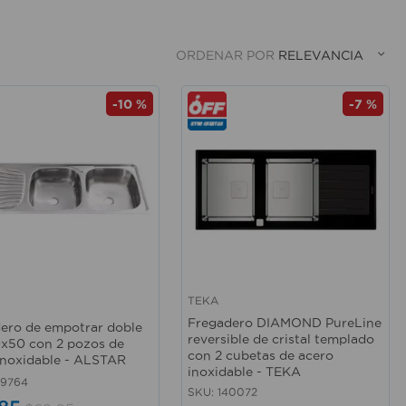
ORDENAR POR
RELEVANCIA
-
10 %
-
7 %
TEKA
R
rápida
Vista rápida
Fregadero DIAMOND PureLine
ero de empotrar doble
reversible de cristal templado
20x50 con 2 pozos de
con 2 cubetas de acero
inoxidable - ALSTAR
inoxidable - TEKA
69764
SKU
:
140072