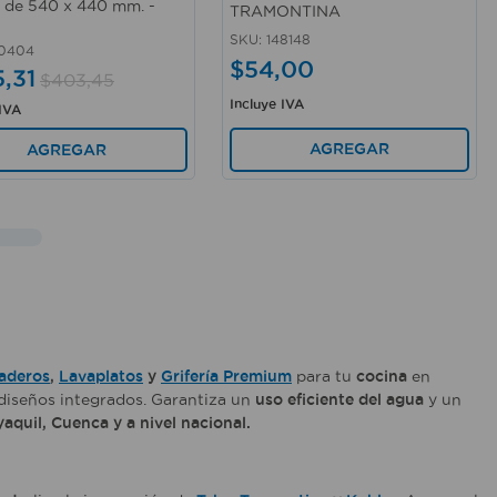
 de 540 x 440 mm. -
TRAMONTINA
SKU
:
148148
40404
$
54
,
00
5
,
31
$
403
,
45
Incluye IVA
 IVA
AGREGAR
AGREGAR
aderos
,
Lavaplatos
y
Grifería Premium
para tu
cocina
en
 diseños integrados. Garantiza un
uso eficiente del agua
y un
aquil, Cuenca y a nivel nacional.