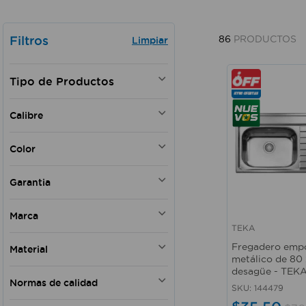
Filtros
86
PRODUCTOS
FREGADEROS
Calibre
0.5 mm
Color
Blanco
Garantia
Negro
Amarillo
Si
Marca
Plateado
TEKA
Negro mate
Vista rápida
TEKA
Fregadero emp
cromo
Material
TRAMONTINA
metálico de 80
Carbón
CARYL
desagüe - TEK
Plástico
Plata metalizado
Normas de calidad
ALMETAL
Acero
SKU
:
144479
Inox
KENNEDY
Plástico PVC
ISO 9001