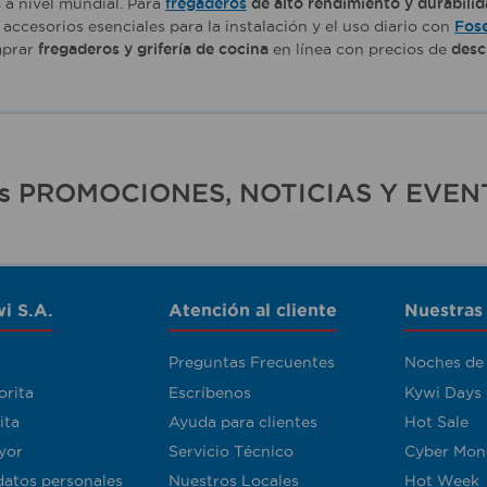
s
a nivel mundial. Para
fregaderos
de alto rendimiento y durabili
accesorios esenciales para la instalación y el uso diario con
Fos
mprar
fregaderos y grifería de cocina
en línea con precios de
desc
ras PROMOCIONES, NOTICIAS Y EVEN
i S.A.
Atención al cliente
Nuestras
Preguntas Frecuentes
Noches de
orita
Escríbenos
Kywi Days
ita
Ayuda para clientes
Hot Sale
yor
Servicio Técnico
Cyber Mon
datos personales
Nuestros Locales
Hot Week