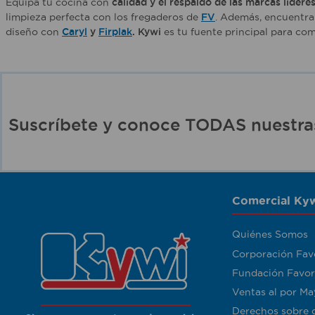
Equipa tu cocina con
calidad y el respaldo de las marcas lídere
limpieza perfecta con los fregaderos de
FV
. Además, encuentra 
diseño con
Caryl
y
Firplak
. Kywi
es tu fuente principal para co
Suscríbete y conoce TODAS nuest
Comercial Kyw
Quiénes Somos
Corporación Fav
Fundación Favor
Ventas al por Ma
Derechos sobre 