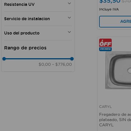
$
35
,
50
$
70
Plateado mate
HANDY HELPERS
Resistencia UV
Acero inoxidable
ASME A112.19.3
Incluye IVA
DAWN
Acero inoxidable 304
Si
COFLEX
Mármol sintético
Servicio de instalacion
AGR
S/M
Acero Inoxidable - Vidrio
NO
FV
templado
Uso del producto
-
Tegranite Negro
Doméstico - Comercial
Doméstico - Cocina
Fregadero
Cocina - Doméstico
$0,00
–
$776,00
Doméstico - Comercial -
Institucional
CARYL
Vista rápida
Fregadero de a
plateado, SIN d
CARYL