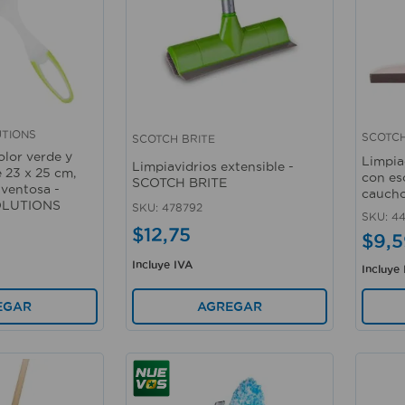
TIONS
SCOTCH
SCOTCH BRITE
Vista rápida
Vista 
olor verde y
Limpia
Limpiavidrios extensible -
 23 x 25 cm,
con es
SCOTCH BRITE
 ventosa -
cauch
LUTIONS
SKU
:
478792
SKU
:
44
$
12
,
75
$
9
,
5
Incluye IVA
Incluye
AGREGAR
EGAR