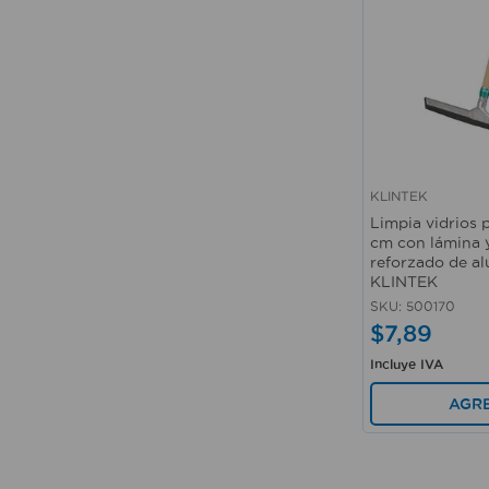
KLINTEK
Vista rápida
Limpia vidrios
cm con lámina 
reforzado de al
KLINTEK
SKU
:
500170
$
7
,
89
Incluye IVA
AGR