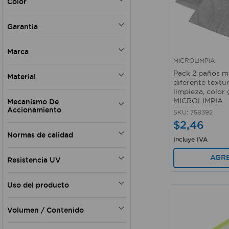
Color
Blanco
Garantia
Negro
Gris
Si
Marca
Verde
MICROLIMPIA
Plateado
Vista rápida
SM ARNOLD
Pack 2 paños m
Azul
Material
K HOME
diferente textu
Celeste
limpieza, color g
UNGER
Plástico
Blanco con negro
MICROLIMPIA
Mecanismo De
ULTRA CLEAN
Caucho
Blanco con rojo
Accionamiento
SKU
:
758392
UMBRA
Metal
Varios colores
$
2
,
46
TIPS
Manual
Acero inoxidable
Normas de calidad
SELLO AZUL
Gatillo Manual
Poliamida
Incluye IVA
SCOTCH BRITE
Microfibra
NSOH02042-13CO
AGR
PRODELSOL
Resistencia UV
Poliéster (tela)
NSOH02429-13EC
ORGILL
Plástico - Aluminio
Si
Plástico - Metal
Uso del producto
Plástico - Microfibra
Doméstico
Volumen / Contenido
Doméstico - Comercial
Doméstico - Profesional
500 ml