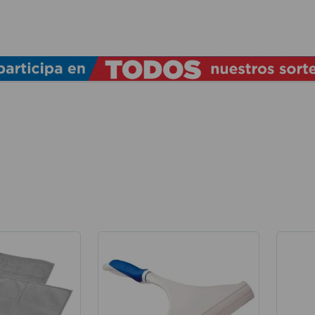
TÉRMINOS MÁS BUSCADOS
1
.
lamparas
2
.
ducha
3
.
silla
4
.
organizador
5
.
lampara
6
.
escritorio
7
.
cerradura
8
.
aspiradora
9
.
lavamanos
10
.
taladro