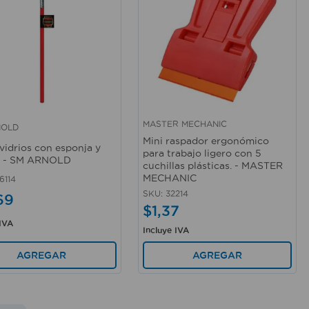
MASTER MECHANIC
NOLD
rápida
Vista rápida
Mini raspador ergonómico
vidrios con esponja y
para trabajo ligero con 5
 - SM ARNOLD
cuchillas plásticas. - MASTER
MECHANIC
6114
SKU
:
32214
69
$
1
,
37
 IVA
Incluye IVA
AGREGAR
AGREGAR