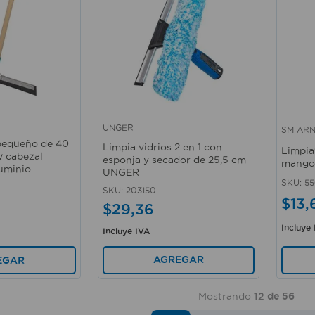
UNGER
SM AR
Vista rápida
Vista 
 pequeño de 40
Limpia vidrios 2 en 1 con
Limpia
y cabezal
esponja y secador de 25,5 cm -
mango
uminio. -
UNGER
SKU
:
55
SKU
:
203150
$
13
,
$
29
,
36
Incluye
Incluye IVA
AGREGAR
EGAR
Mostrando
12 de 56