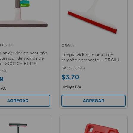
 BRITE
ORGILL
rápida
Vista rápida
dor de vidrios pequeño
Limpia vidrios manual de
curridor de vidrios de
tamaño compacto. - ORGILL
o - SCOTCH BRITE
SKU
:
857490
1481
$
3
,
70
9
Incluye IVA
 IVA
AGREGAR
AGREGAR