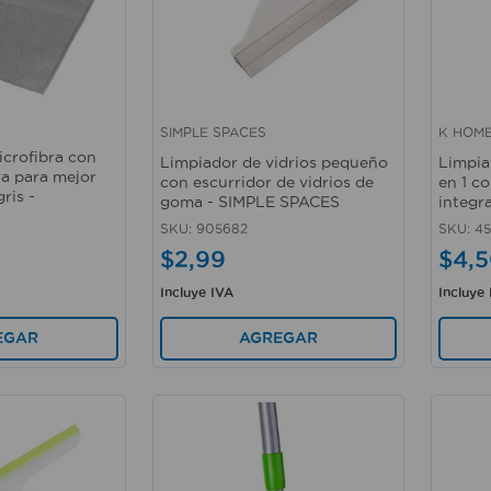
SIMPLE SPACES
K HOM
Vista rápida
Vista 
icrofibra con
Limpiador de vidrios pequeño
Limpia
ra para mejor
con escurridor de vidrios de
en 1 c
ris -
goma - SIMPLE SPACES
integr
SKU
:
905682
SKU
:
45
$
2
,
99
$
4
,
5
Incluye IVA
Incluye
AGREGAR
EGAR