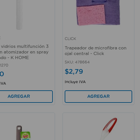
E
CLICK
rápida
Vista rápida
 vidrios multifunción 3
Trapeador de microfibra con
on atomizador en spray
ojal central - Click
ado - K HOME
SKU
:
478664
1270
$
2
,
79
0
Incluye IVA
 IVA
AGREGAR
AGREGAR