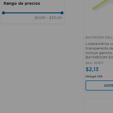
Limpieza
1000 ml
Doméstico - Comercial -
1 Galón
Institucional
2 unidades
$0,00
–
$30,00
Doméstico - Automotriz -
3785 lt
Profesional
140 ml
Doméstico - Comercial - Industrial
5 pcs
- Profesional
BATHROOM SOLU
600 ml - 500 ml
Doméstico - Comercial -
Vista rápida
Limpiavidrios c
Automotriz
transparente de
Doméstico - Industrial -
incluye gancho
Institucional
BATHROOM SO
SKU
:
103271
$
2
,
13
Incluye IVA
AGR