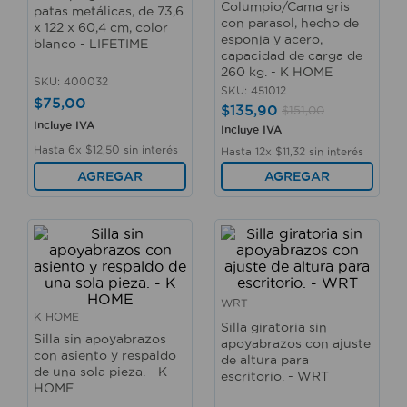
Columpio/Cama gris
patas metálicas, de 73,6
10
.
fregadero
con parasol, hecho de
x 122 x 60,4 cm, color
esponja y acero,
blanco - LIFETIME
capacidad de carga de
260 kg. - K HOME
SKU
:
400032
SKU
:
451012
$
75
,
00
$
135
,
90
$
151
,
00
Incluye IVA
Incluye IVA
Hasta
6
x
$
12
,
50
sin interés
Hasta
12
x
$
11
,
32
sin interés
AGREGAR
AGREGAR
WRT
K HOME
Silla giratoria sin
Silla sin apoyabrazos
apoyabrazos con ajuste
con asiento y respaldo
de altura para
de una sola pieza. - K
escritorio. - WRT
HOME