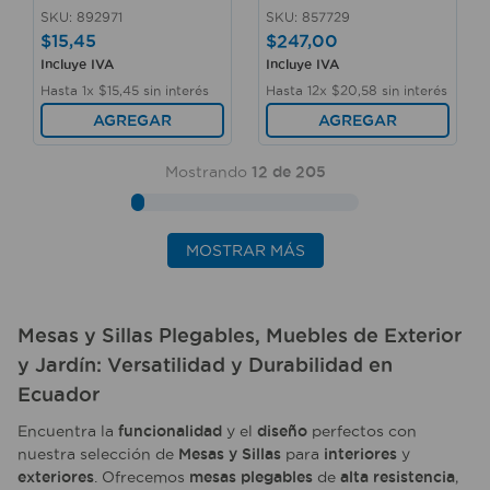
SKU
:
892971
SKU
:
857729
$
15
,
45
$
247
,
00
Incluye IVA
Incluye IVA
Hasta
1
x
$
15
,
45
sin interés
Hasta
12
x
$
20
,
58
sin interés
AGREGAR
AGREGAR
Mostrando
12 de 205
MOSTRAR MÁS
Mesas y Sillas Plegables
,
Muebles de Exterior
y
Jardín
:
Versatilidad
y
Durabilidad
en
Ecuador
Encuentra la
funcionalidad
y el
diseño
perfectos con
nuestra selección de
Mesas y Sillas
para
interiores
y
exteriores
. Ofrecemos
mesas plegables
de
alta resistencia
,