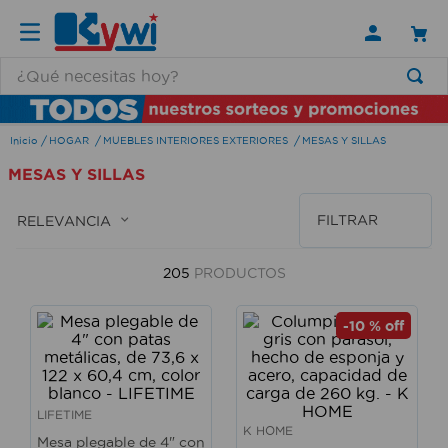
¿Qué necesitas hoy?
TÉRMINOS MÁS BUSCADOS
HOGAR
MUEBLES INTERIORES EXTERIORES
MESAS Y SILLAS
1
.
lamparas
MESAS Y SILLAS
2
.
ducha
3
.
silla
FILTRAR
RELEVANCIA
4
.
lampara
205
PRODUCTOS
5
.
organizador
6
.
escritorio
-
10 %
off
7
.
aspiradora
8
.
taladro
LIFETIME
9
.
cerradura
K HOME
Mesa plegable de 4" con