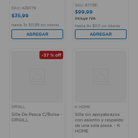
SKU
:
877381
SKU
:
429079
$
99
,
99
$
35
,
99
Incluye IVA
Hasta
3
x
$
11
,
99
sin interés
Hasta
9
x
$
11
,
11
sin interés
AGREGAR
AGREGAR
-
37 %
off
ORGILL
K HOME
Silla De Pesca C/Bolsa -
Silla sin apoyabrazos
ORGILL
con asiento y respaldo
de una sola pieza. - K
HOME