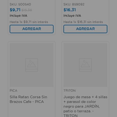
SKU
:
500540
SKU
:
859092
$
9
,
71
$
16
,
31
$
15
,
38
Incluye IVA
Incluye IVA
Hasta
1
x
$
9
,
71
sin interés
Hasta
1
x
$
16
,
31
sin interés
AGREGAR
AGREGAR
PICA
TRITON
Silla Ratan Corsa Sin
Juego de mesa + 4 sillas
Brazos Cafe - PICA
+ parasol de color
negro para JARDÍN,
patio o terraza. -
TRITON