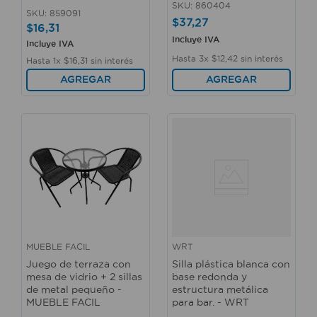
SKU
:
860404
SKU
:
859091
$
37
,
27
$
16
,
31
Incluye IVA
Incluye IVA
Hasta
3
x
$
12
,
42
sin interés
Hasta
1
x
$
16
,
31
sin interés
AGREGAR
AGREGAR
MUEBLE FACIL
WRT
Juego de terraza con
Silla plástica blanca con
mesa de vidrio + 2 sillas
base redonda y
de metal pequeño -
estructura metálica
MUEBLE FACIL
para bar. - WRT