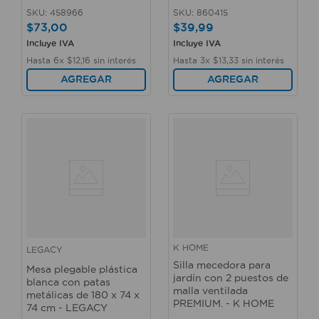
SKU
:
458966
SKU
:
860415
$
73
,
00
$
39
,
99
Incluye IVA
Incluye IVA
Hasta
6
x
$
12
,
16
sin interés
Hasta
3
x
$
13
,
33
sin interés
AGREGAR
AGREGAR
K HOME
LEGACY
Silla mecedora para
Mesa plegable plástica
jardín con 2 puestos de
blanca con patas
malla ventilada
metálicas de 180 x 74 x
PREMIUM. - K HOME
74 cm - LEGACY