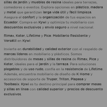
sillas de jardín
y
muebles de resina
ideales para terrazas,
comedores o eventos. Explora opciones en
plástico
,
madera
y
metal
que garantizan
larga vida útil
y
fácil limpieza
.
Asegura el
confort
y la
organización
de tus espacios en
Ecuador
. Compra en
Kywi
y optimiza tu mobiliario con
descuentos exclusivos
y
envío seguro
a nivel nacional.
Rimax
,
Keter
,
Lifetime
y
Pica
:
Mobiliario Resistente
y
Versátil
en
Kywi
Invierte en
durabilidad
y
calidad exterior
con el respaldo de
marcas líderes
en mobiliario y plásticos. Somos
distribuidores de
mesas
y
sillas de resina
de
Rimax
,
Pica
y
Keter
, ideales para el
jardín
y la
terraza
. Para soluciones
plegables
y de
uso rudo
, confía en la
resistencia
de
Lifetime
.
Además, encuentra mobiliario de diseño de
K Home
y
accesorios de soporte de
Truper
,
Triton
,
Plapasa
y
Toolbasix
.
Kywi
es tu destino principal para
comprar mesas
y sillas en línea
con
calidad superior
y
precios de descuento
exclusivos
.