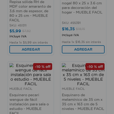
Repisa sólida RH de
nogal 80 x 25 x 3.6 cm
10
.
taladro
MDF color amaranto de
para decoración del
3,6 mm de espesor, de
hogar - MUEBLE FACIL
80 x 25 cm - MUEBLE
FACIL
SKU
:
455391
SKU
:
451311
$
16
,
35
$
18
,
15
$
5
,
99
$
7
,
82
Incluye IVA
Incluye IVA
Hasta
1
x
$
16
,
35
sin interés
Hasta
1
x
$
5
,
99
sin interés
AGREGAR
AGREGAR
-
10 %
off
-
10 %
off
MUEBLE FACIL
MUEBLE FACIL
Esquinero pecari
Esquinero de
wengue de fácil
melamínico de 35 cm x
instalación para sala o
35 cm x 163 cm de 5
estudio - MUEBLE
niveles - MUEBLE FACIL
FACIL