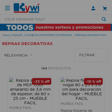
¿Qué necesitas hoy?
TÉRMINOS MÁS BUSCADOS
HOGAR
MUEBLES INTERIORES EXTERIORES
REPISAS DECORATIVAS
1
.
lamparas
REPISAS DECORATIVAS
2
.
ducha
3
.
silla
FILTRAR
RELEVANCIA
4
.
organizador
144
PRODUCTOS
5
.
lampara
6
.
escritorio
-
23 %
off
-
10 %
off
7
.
cerradura
8
.
aspiradora
MUEBLE FACIL
9
.
lavamanos
MUEBLE FACIL
Repisa flotante de