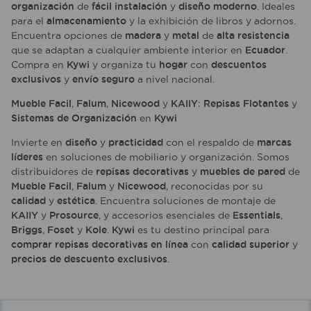
organización
de
fácil instalación
y
diseño moderno
. Ideales
para el
almacenamiento
y la exhibición de libros y adornos.
Encuentra opciones de
madera
y
metal
de
alta resistencia
que se adaptan a cualquier ambiente interior en
Ecuador
.
Compra en
Kywi
y organiza tu
hogar
con
descuentos
exclusivos
y
envío seguro
a nivel nacional.
Mueble Facil
,
Falum
,
Nicewood
y
KAIIY
:
Repisas Flotantes
y
Sistemas de Organización
en
Kywi
Invierte en
diseño
y
practicidad
con el respaldo de
marcas
líderes
en soluciones de mobiliario y organización. Somos
distribuidores de
repisas decorativas
y
muebles de pared
de
Mueble Facil
,
Falum
y
Nicewood
, reconocidas por su
calidad
y
estética
. Encuentra soluciones de montaje de
KAIIY
y
Prosource
, y accesorios esenciales de
Essentials
,
Briggs
,
Foset
y
Kole
.
Kywi
es tu destino principal para
comprar repisas decorativas en línea
con
calidad superior
y
precios de descuento exclusivos
.