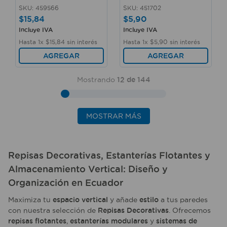
SKU
:
459566
SKU
:
451702
$
15
,
84
$
5
,
90
Incluye IVA
Incluye IVA
Hasta
1
x
$
15
,
84
sin interés
Hasta
1
x
$
5
,
90
sin interés
AGREGAR
AGREGAR
Mostrando
12 de 144
MOSTRAR MÁS
Repisas Decorativas
,
Estanterías Flotantes
y
Almacenamiento Vertical
:
Diseño
y
Organización
en
Ecuador
Maximiza tu
espacio vertical
y añade
estilo
a tus paredes
con nuestra selección de
Repisas Decorativas
. Ofrecemos
repisas flotantes
,
estanterías modulares
y
sistemas de