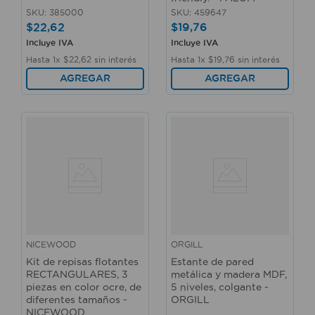
SKU
:
385000
SKU
:
459647
$
22
,
62
$
19
,
76
Incluye IVA
Incluye IVA
Hasta
1
x
$
22
,
62
sin interés
Hasta
1
x
$
19
,
76
sin interés
AGREGAR
AGREGAR
NICEWOOD
ORGILL
Kit de repisas flotantes
Estante de pared
RECTANGULARES, 3
metálica y madera MDF,
piezas en color ocre, de
5 niveles, colgante -
diferentes tamaños -
ORGILL
NICEWOOD