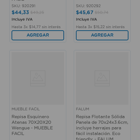
SKU
:
920291
SKU
:
920292
$
44
,
33
$
45
,
67
$
49
,
25
$
50
,
74
Incluye IVA
Incluye IVA
Hasta
3
x
$
14
,
77
sin interés
Hasta
3
x
$
15
,
22
sin interés
AGREGAR
AGREGAR
MUEBLE FACIL
FALUM
Repisa Esquinero
Repisa Flotante Sólida
Atenas 70X20X20
Panela de 70x24x3.6cm,
Wengue - MUEBLE
incluye herrajes para
FACIL
fácil instalación. Eco
friendly. - FALUM