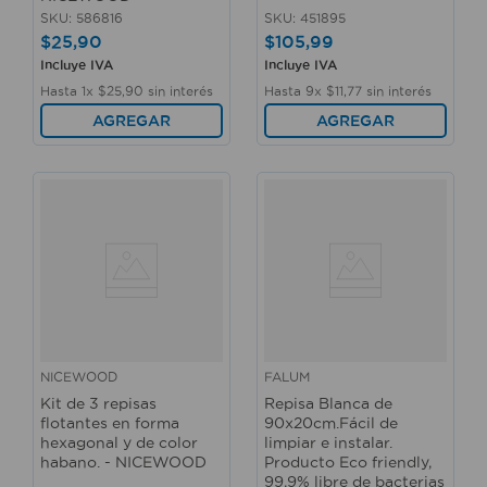
SKU
:
586816
SKU
:
451895
$
25
,
90
$
105
,
99
Incluye IVA
Incluye IVA
Hasta
1
x
$
25
,
90
sin interés
Hasta
9
x
$
11
,
77
sin interés
AGREGAR
AGREGAR
NICEWOOD
FALUM
Kit de 3 repisas
Repisa Blanca de
flotantes en forma
90x20cm.Fácil de
hexagonal y de color
limpiar e instalar.
habano. - NICEWOOD
Producto Eco friendly,
99,9% libre de bacterias