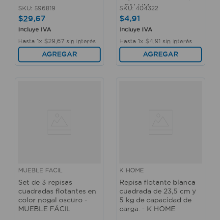
- FALUM
SKU
:
596819
SKU
:
404322
$
29
,
67
$
4
,
91
Incluye IVA
Incluye IVA
Hasta
1
x
$
29
,
67
sin interés
Hasta
1
x
$
4
,
91
sin interés
AGREGAR
AGREGAR
MUEBLE FACIL
K HOME
Set de 3 repisas
Repisa flotante blanca
cuadradas flotantes en
cuadrada de 23,5 cm y
color nogal oscuro -
5 kg de capacidad de
MUEBLE FÁCIL
carga. - K HOME