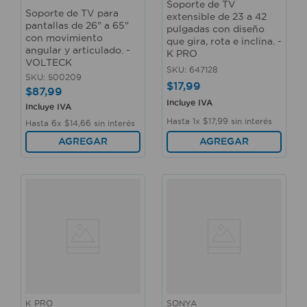
Soporte de TV
Soporte de TV para
extensible de 23 a 42
pantallas de 26" a 65"
pulgadas con diseño
con movimiento
que gira, rota e inclina. -
angular y articulado. -
K PRO
VOLTECK
SKU
:
647128
SKU
:
500209
$
17
,
99
$
87
,
99
Incluye IVA
Incluye IVA
Hasta
1
x
$
17
,
99
sin interés
Hasta
6
x
$
14
,
66
sin interés
AGREGAR
AGREGAR
K PRO
SONYA