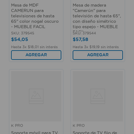
Mesa de MDF
Mesa de madera
CAMERUN para
"Camerún" para
televisiones de hasta
televisión de hasta 65",
65" color nogal oscuro
con diseño simétrico
- MUEBLE FACIL
tipo espejo - MUEBLE
FACIL
SKU
:
379545
SKU
:
379544
$
54
,
05
$
57
,
58
Hasta
3
x
$
18
,
01
sin interés
Hasta
3
x
$
19
,
19
sin interés
AGREGAR
AGREGAR
K PRO
K PRO
Soporte móvil para TV,
Soporte de TV fijo de