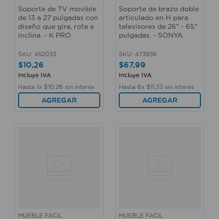
Soporte de TV movible
Soporte de brazo doble
de 13 a 27 pulgadas con
articulado en H para
diseño que gira, rota e
televisores de 26" - 65"
inclina. - K PRO
pulgadas. - SONYA
SKU
:
452033
SKU
:
473936
$
10
,
26
$
67
,
99
Incluye IVA
Incluye IVA
Hasta
1
x
$
10
,
26
sin interés
Hasta
6
x
$
11
,
33
sin interés
AGREGAR
AGREGAR
MUEBLE FACIL
MUEBLE FACIL