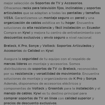
mejor selección de
Soportes de TV y Accesorios
.
Ofrecemos
racks para televisión
fijos
,
inclinables
y
soportes
articulados
que se adaptan a todas las
pantallas
y
tamaños
VESA
. Garantizamos un
montaje seguro
en
pared
y una
organización de cables
estética en tu
hogar
. Encuentra
soluciones de
alta resistencia
y
fácil instalación
en
Ecuador
.
Compra en
Kywi
y mejora tu centro de entretenimiento con
descuentos exclusivos
y
envío seguro
a nivel nacional.
Brateck
,
K Pro
,
Sonya
y
Volteck
:
Soportes Articulados
y
Accesorios
de
Calidad
en
Kywi
Asegura la
seguridad
de tu equipo con el respaldo de
marcas líderes
en montaje y accesorios. Somos
distribuidores de
soportes de TV
de
Brateck
, reconocidos
por su
resistencia
y
versatilidad de movimiento
. Encuentra
soluciones de montaje y organizadores de
K Pro
y
Sonya
.
Además, disponemos de accesorios eléctricos y
componentes de
Volteck
y
Greentek
para la
instalación
y el
manejo de cables
.
Kywi
es tu destino principal para
comprar soportes de TV en línea
con
calidad superior
y
precios de descuento exclusivos
.