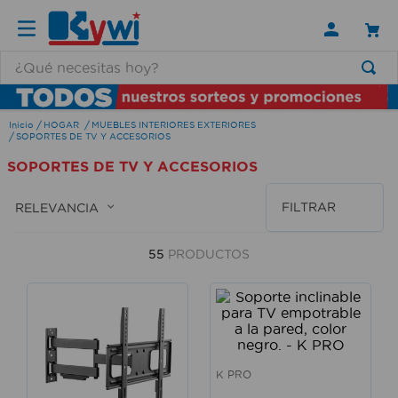
¿Qué necesitas hoy?
TÉRMINOS MÁS BUSCADOS
HOGAR
MUEBLES INTERIORES EXTERIORES
1
.
lamparas
SOPORTES DE TV Y ACCESORIOS
2
.
ducha
SOPORTES DE TV Y ACCESORIOS
3
.
silla
FILTRAR
RELEVANCIA
4
.
organizador
5
.
lampara
55
PRODUCTOS
6
.
escritorio
7
.
cerradura
8
.
aspiradora
K PRO
9
.
lavamanos