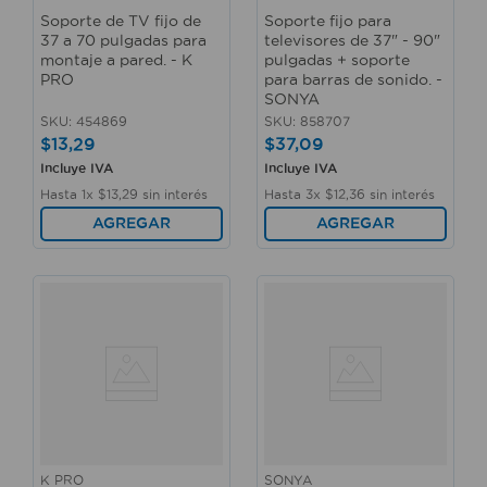
Soporte de TV fijo de
Soporte fijo para
37 a 70 pulgadas para
televisores de 37" - 90"
montaje a pared. - K
pulgadas + soporte
PRO
para barras de sonido. -
SONYA
SKU
:
454869
SKU
:
858707
$
13
,
29
$
37
,
09
Incluye IVA
Incluye IVA
Hasta
1
x
$
13
,
29
sin interés
Hasta
3
x
$
12
,
36
sin interés
AGREGAR
AGREGAR
K PRO
SONYA