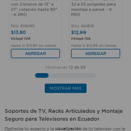
con 2 brazos de 13" a
32 a 55 pulgadas para
27", rotación hasta 90°.
montaje a pared. - K
- K PRO
PRO
SKU
:
859090
SKU
:
454826
$
13
,
80
$
12
,
99
Incluye IVA
Incluye IVA
Hasta
1
x
$
13
,
80
sin interés
Hasta
1
x
$
12
,
99
sin interés
AGREGAR
AGREGAR
Mostrando
12 de 55
MOSTRAR MÁS
Soportes de TV
,
Racks Articulados
y
Montaje
Seguro
para
Televisores
en
Ecuador
Optimiza tu espacio y la
visualización
de tu televisor con la