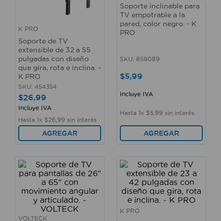
10
.
taladro
Soporte inclinable para
TV empotrable a la
pared, color negro. - K
K PRO
PRO
Soporte de TV
extensible de 32 a 55
pulgadas con diseño
SKU
:
859089
que gira, rota e inclina. -
$
5
,
99
K PRO
SKU
:
454354
Incluye IVA
$
26
,
99
Incluye IVA
Hasta
1
x
$
5
,
99
sin interés
Hasta
1
x
$
26
,
99
sin interés
AGREGAR
AGREGAR
K PRO
VOLTECK