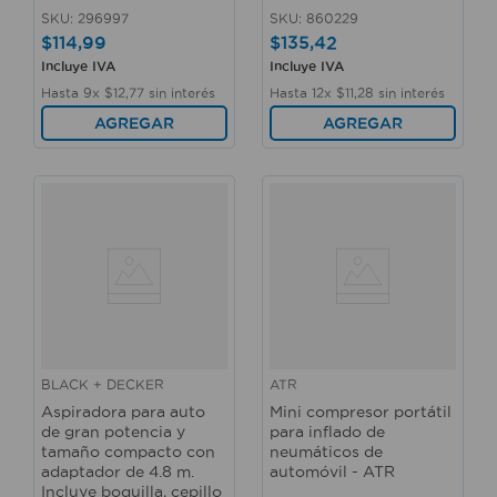
SKU
:
296997
SKU
:
860229
$
114
,
99
$
135
,
42
Incluye IVA
Incluye IVA
Hasta
9
x
$
12
,
77
sin interés
Hasta
12
x
$
11
,
28
sin interés
AGREGAR
AGREGAR
BLACK + DECKER
ATR
Aspiradora para auto
Mini compresor portátil
de gran potencia y
para inflado de
tamaño compacto con
neumáticos de
adaptador de 4.8 m.
automóvil - ATR
Incluye boquilla, cepillo