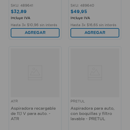
SKU
:
489641
SKU
:
489640
$
32
,
89
$
49
,
95
Incluye IVA
Incluye IVA
Hasta
3
x
$
10
,
96
sin interés
Hasta
3
x
$
16
,
65
sin interés
AGREGAR
AGREGAR
ATR
PRETUL
Aspiradora recargable
Aspiradora para auto,
de 11,1 V para auto. -
con boquillas y filtro
ATR
lavable - PRETUL