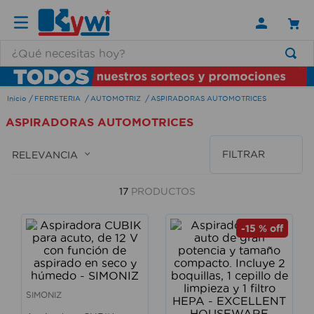
¿Qué necesitas hoy?
TÉRMINOS MÁS BUSCADOS
FERRETERIA
AUTOMOTRIZ
ASPIRADORAS AUTOMOTRICES
1
.
lamparas
ASPIRADORAS AUTOMOTRICES
2
.
ducha
3
.
silla
FILTRAR
RELEVANCIA
4
.
lampara
17
PRODUCTOS
5
.
organizador
6
.
escritorio
-
15 %
off
7
.
cerradura
8
.
aspiradora
SIMONIZ
9
.
fregadero