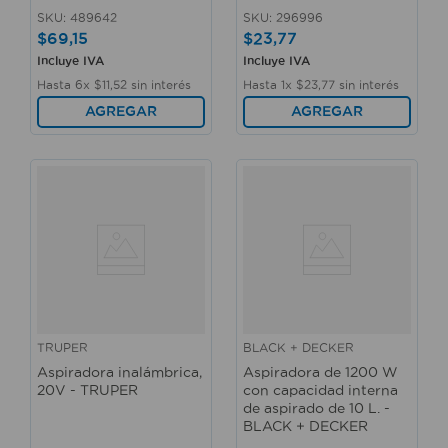
SKU
:
489642
SKU
:
296996
$
69
,
15
$
23
,
77
Incluye IVA
Incluye IVA
Hasta
6
x
$
11
,
52
sin interés
Hasta
1
x
$
23
,
77
sin interés
AGREGAR
AGREGAR
TRUPER
BLACK + DECKER
Aspiradora inalámbrica,
Aspiradora de 1200 W
20V - TRUPER
con capacidad interna
de aspirado de 10 L. -
BLACK + DECKER