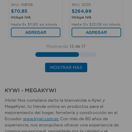
SKU
:
458156
SKU
:
12225
$
70
,
85
$
264
,
99
Incluye IVA
Incluye IVA
Hasta
6
x
$
11
,
80
sin interés
Hasta
12
x
$
22
,
08
sin interés
AGREGAR
AGREGAR
Mostrando
12 de 17
MOSTRAR MÁS
KYWI - MEGAKYWI
¡Hola! Nos complace darte la bienvenida a Kywi y
MegaKywi, tu tienda online en productos para el
mejoramiento del hogar, ferretería y construcción en el
Ecuador
www.kywi.com.ec
Con más de 80 años de
experiencia, nos enorgullece ofrecer una experiencia de
compra excepcional, respaldada por la calidad y el