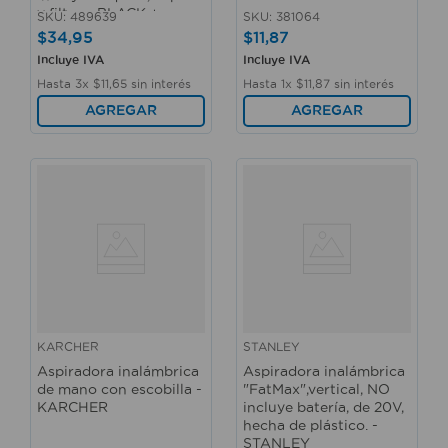
y filtro - BLACK +
SKU
:
489639
SKU
:
381064
DECKER
$
34
,
95
$
11
,
87
Incluye IVA
Incluye IVA
Hasta
3
x
$
11
,
65
sin interés
Hasta
1
x
$
11
,
87
sin interés
AGREGAR
AGREGAR
KARCHER
STANLEY
Aspiradora inalámbrica
Aspiradora inalámbrica
de mano con escobilla -
"FatMax",vertical, NO
KARCHER
incluye batería, de 20V,
hecha de plástico. -
STANLEY