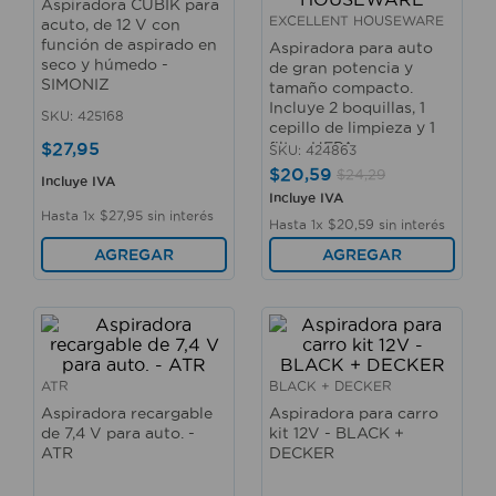
Aspiradora CUBIK para
10
.
taladro
EXCELLENT HOUSEWARE
acuto, de 12 V con
función de aspirado en
Aspiradora para auto
seco y húmedo -
de gran potencia y
SIMONIZ
tamaño compacto.
Incluye 2 boquillas, 1
SKU
:
425168
cepillo de limpieza y 1
$
27
,
95
filtro HEPA -
SKU
:
424863
EXCELLENT
$
20
,
59
$
24
,
29
Incluye IVA
HOUSEWARE
Incluye IVA
Hasta
1
x
$
27
,
95
sin interés
Hasta
1
x
$
20
,
59
sin interés
AGREGAR
AGREGAR
ATR
BLACK + DECKER
Aspiradora recargable
Aspiradora para carro
de 7,4 V para auto. -
kit 12V - BLACK +
ATR
DECKER