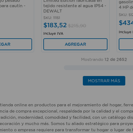
ajo pesado
Limited Edition fabricada en
gasoli
para cautín -
tejido resistente al agua IP54 -
4 HP d
DEWALT
SKU
:
51
SKU
:
11151
$
43
$
183
,
52
$
215
,
90
Incluye
Incluye IVA
EGAR
AGREGAR
Mostrando
12 de 2652
MOSTRAR MÁS
tienda online en productos para el mejoramiento del hogar, ferr
ncia de compra excepcional, respaldada por la calidad y el comp
adición, modernidad, comodidad y facilidad, con un catálogo dise
ecoración y mucho más. Somos tu aliado estratégico para proyec
iento o empresa requiere para transformar tu hogar o lugar de t