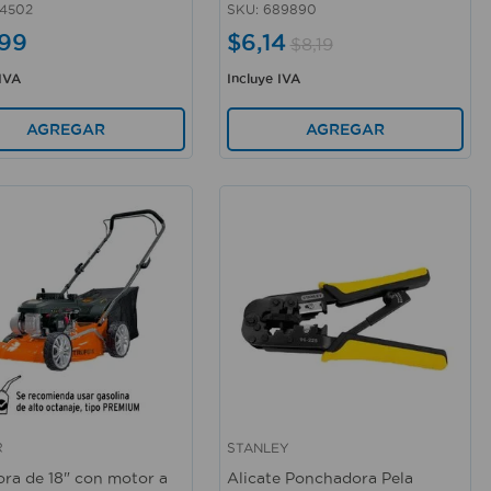
4502
SKU
:
689890
99
$
6
,
14
$
8
,
19
 IVA
Incluye IVA
AGREGAR
AGREGAR
R
STANLEY
rápida
Vista rápida
ra de 18" con motor a
Alicate Ponchadora Pela