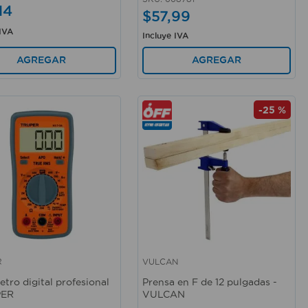
14
$
57
,
99
 IVA
Incluye IVA
AGREGAR
AGREGAR
-
25 %
R
VULCAN
rápida
Vista rápida
etro digital profesional
Prensa en F de 12 pulgadas -
PER
VULCAN