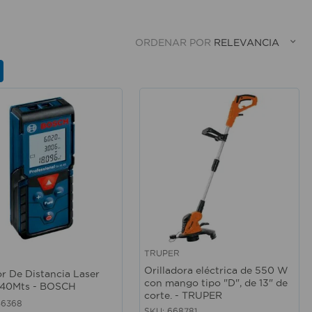
ORDENAR POR
RELEVANCIA
TRUPER
rápida
Vista rápida
Orilladora eléctrica de 550 W
r De Distancia Laser
con mango tipo "D", de 13" de
 40Mts - BOSCH
corte. - TRUPER
46368
SKU
:
668781