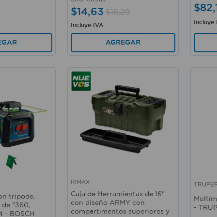
$
82
,
$
14
,
63
$
18
,
29
Incluye
Incluye IVA
EGAR
AGREGAR
RIMAX
TRUPE
Vista rápida
Vista 
Caja de Herramientas de 16"
on trípode,
Multím
con diseño ARMY con
l de °360,
- TRU
compartimentos superiores y
64 - BOSCH