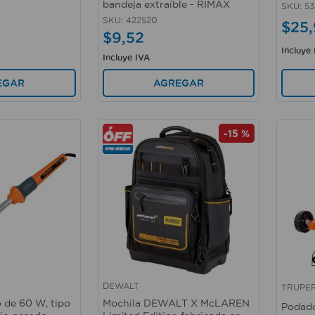
bandeja extraíble - RIMAX
SKU
:
53
SKU
:
422520
$
25
,
$
9
,
52
Incluye
Incluye IVA
EGAR
AGREGAR
-
15 %
DEWALT
TRUPE
Vista rápida
Vista 
o de 60 W, tipo
Mochila DEWALT X McLAREN
Podado