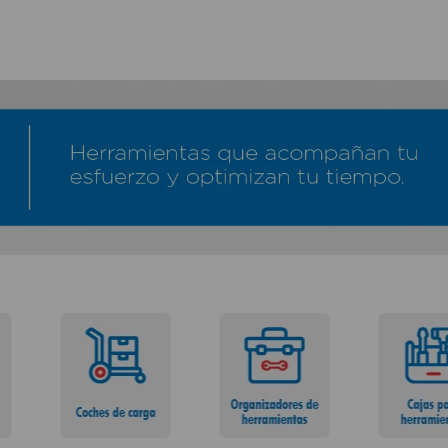
TÉRMINOS MÁS BUSCADOS
1
.
lamparas
2
.
ducha
3
.
silla
4
.
organizador
5
.
lampara
6
.
escritorio
7
.
cerradura
8
.
aspiradora
9
.
lavamanos
10
.
taladro