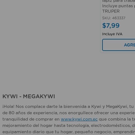
lapiz para trab
Incluye puntas 
TRUPER
SKU
:
463337
$
7
,
99
Incluye IVA
AGR
KYWI - MEGAKYWI
¡Hola! Nos complace darte la bienvenida a Kywi y MegaKywi, tu 
de 80 años de experiencia, nos enorgullece ofrecer una experie
tranquilidad de comprar en
www.kywi.com.ec
que combina la tr
mejoramiento del hogar hasta tecnología, electrodomésticos, d
equipamiento diario que tu hogar, pequeño negocio, emprendim