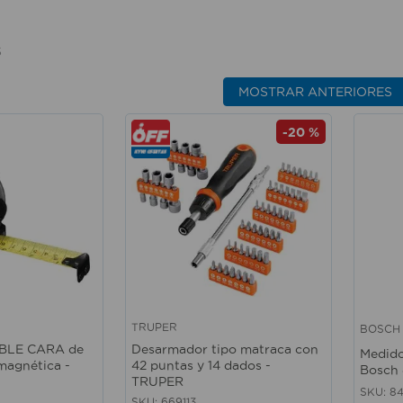
S
MOSTRAR ANTERIORES
-
20 %
TRUPER
BOSCH
Vista rápida
Vista 
OBLE CARA de
Desarmador tipo matraca con
Medido
magnética -
42 puntas y 14 dados -
Bosch
TRUPER
SKU
:
8
SKU
:
669113