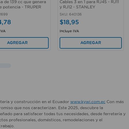
na de 139 cc que genera
Cables 3 en 1 para RJ45 - RJ11
e potencia - TRUPER
y RJ12 - STANLEY
2699
SKU
:
640136
4
,
78
$
18
,
95
 IVA
Incluye IVA
AGREGAR
AGREGAR
etería y construcción en el Ecuador
www.kywi.com.ec
Con más
romiso que nos caracterizan. Este 2025, descubre la
ñado para satisfacer todas tus necesidades, desde ferretería y
tos profesionales, domésticos, remodelaciones y el
rabajo.